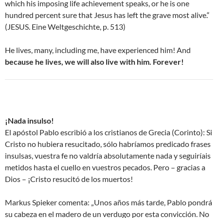
which his imposing life achievement speaks, or he is one
hundred percent sure that Jesus has left the grave most alive.“
(JESUS. Eine Weltgeschichte, p. 513)
He lives, many, including me, have experienced him! And
because he lives, we will also live with him. Forever!
¡Nada insulso!
El apóstol Pablo escribió a los cristianos de Grecia (Corinto): Si
Cristo no hubiera resucitado, sólo habríamos predicado frases
insulsas, vuestra fe no valdría absolutamente nada y seguiríais
metidos hasta el cuello en vuestros pecados. Pero – gracias a
Dios – ¡Cristo resucitó de los muertos!
Markus Spieker comenta: „Unos años más tarde, Pablo pondrá
su cabeza en el madero de un verdugo por esta convicción. No