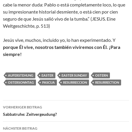
cabe la menor duda: Pablo o está completamente loco, lo que
su impresionante historial desmiente, o está cien por cien
seguro de que Jesús salió vivo de la tumba.“ (JESUS. Eine
Weltgeschichte, p. 513)
Jesús vive, muchos, incluido yo, lo han experimentado. Y
porque Él vive, nosotros también viviremos con Él. ¡Para
siempre!
AUFERSTEHUNG
EASTER
EASTER SUNDAY
OSTERN
OSTERSONNTAG
PASCUA
RESURRECCION
RESURRECTION
Beitragsnavigation
VORHERIGER BEITRAG
Sabbatruhe: Zeitvergeudung?
NÄCHSTER BEITRAG