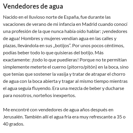
Vendedores de agua
Nacido en el lluvioso norte de España, fue durante las
vacaciones de verano de mi infancia en Madrid cuando conocí
una profesión de la que nunca había oído hablar: ¡vendedores
de agua! Hombres y mujeres vendían agua en las calles y
plazas, llevándola en sus „botijos“. Por unos pocos céntimos,
podías beber todo lo que quisieras del botijo. Más
exactamente: ¡todo lo que puedieras! Porque no te permitían
simplemente meterte el cuerno (pitorro/pitón) en la boca, sino
que tenías que sostener la vasija y tratar de atrapar el chorro
de agua con la boca abierta y tragar al mismo tiempo mientras
el agua seguía fluyendo. Era una mezcla de beber y ducharse
para nosotros, norteños inexpertos.
Me encontré con vendedores de agua años después en
Jerusalén. También allí el agua fría era muy refrescante a 35 o
40 grados.