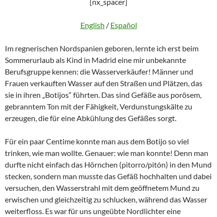
[nx_spacer]
English
/
Español
Im regnerischen Nordspanien geboren, lernte ich erst beim
Sommerurlaub als Kind in Madrid eine mir unbekannte
Berufsgruppe kennen: die Wasser­verkäufer! Männer und
Frauen verkauften Wasser auf den Straßen und Plätzen, das
sie in ihren „Botijos“ führten. Das sind Gefäße aus porösem,
gebranntem Ton mit der Fähigkeit, Verdunstungskälte zu
erzeugen, die für eine Abkühlung des Gefäßes sorgt.
Für ein paar Centime konnte man aus dem Botijo so viel
trinken, wie man wollte. Genauer: wie man konnte! Denn man
durfte nicht einfach das Hörnchen (pitorro/pitón) in den Mund
stecken, sondern man musste das Gefäß hochhalten und dabei
versuchen, den Wasserstrahl mit dem geöffnetem Mund zu
erwischen und gleichzeitig zu schlucken, während das Wasser
weiterfloss. Es war für uns ungeübte Nordlichter eine