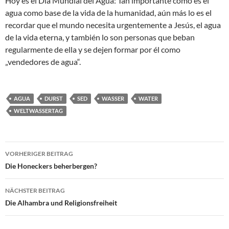
Hoy es el Día Mundial del Agua: Tan importante como es el
agua como base de la vida de la humanidad, aún más lo es el
recordar que el mundo necesita urgentemente a Jesús, el agua
de la vida eterna, y también lo son personas que beban
regularmente de ella y se dejen formar por él como
„vendedores de agua“.
AGUA
DURST
SED
WASSER
WATER
WELTWASSERTAG
Beitragsnavigation
VORHERIGER BEITRAG
Die Honeckers beherbergen?
NÄCHSTER BEITRAG
Die Alhambra und Religionsfreiheit