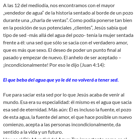
A las 12 del mediodía, nos encontramos con el mayor
„vendedor de agua“ de la historia sentado al borde de un pozo
durante una „charla de ventas“. Como podía ponerse tan bien
en la posición de sus potenciales „clientes“, Jesús sabía qué
tipo de sed -más allá del agua del pozo- tenía la mujer sentada
frente a él: una sed que sólo se sacia con el verdadero amor,
que es más que sexo. El deseo de poder un punto final al
pasado y empezar de nuevo. El anhelo de ser aceptado –
¡incondicionalmente! Por eso le dijo (Juan 4:14):
El que beba del agua que yo le dé no volverá a tener sed.
Fue para saciar esta sed por lo que Jesús acaba de venir al
mundo. Esa era su especialidad: él mismo es el agua que sacia
esa sed de eternidad. Más aún: Él es incluso la fuente, el pozo
de esta agua, la fuente del amor, el que hace posible un nuevo
comienzo, acepta a las personas incondicionalmente, da
sentido a la vida y un futuro.