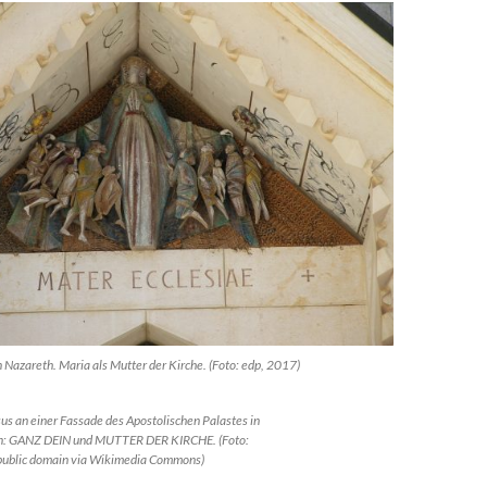
 Nazareth. Maria als Mutter der Kirche. (Foto: edp, 2017)
us an einer Fassade des Apostolischen Palastes in
en: GANZ DEIN und MUTTER DER KIRCHE. (Foto:
public domain via Wikimedia Commons)