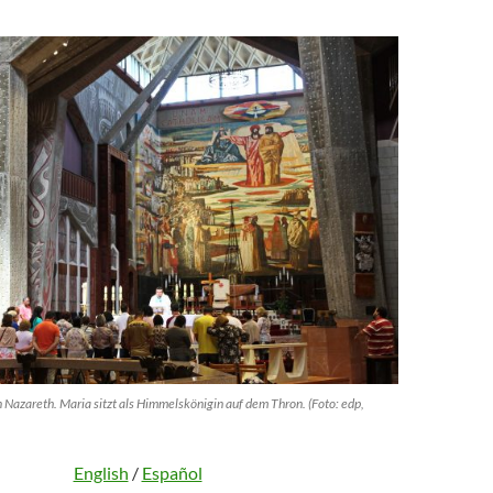
 Nazareth. Maria sitzt als Himmelskönigin auf dem Thron. (Foto: edp,
English
/
Español