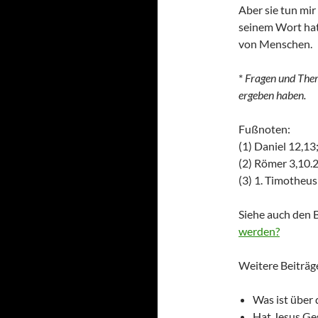
Aber sie tun mir 
seinem Wort hat
von Menschen.
*
Fragen und Theme
ergeben haben.
Fußnoten:
(1) Daniel 12,13
(2) Römer 3,10.
(3) 1. Timotheus
Siehe auch den 
werden?
Weitere Beiträg
Was ist über 
Hat Jesus Ge