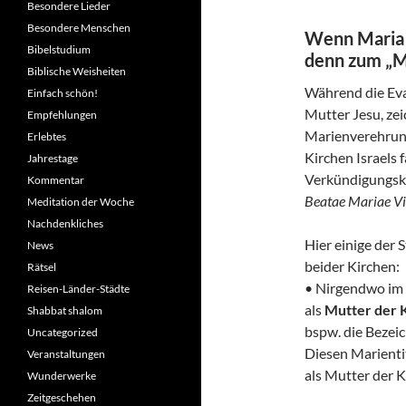
Besondere Lieder
Besondere Menschen
Wenn Maria s
Bibelstudium
denn zum „M
Biblische Weisheiten
Während die Evan
Einfach schön!
Mutter Jesu, zei
Empfehlungen
Marienverehrung
Erlebtes
Kirchen Israels 
Jahrestage
Verkündigungski
Kommentar
Beatae Mariae Vi
Meditation der Woche
Nachdenkliches
Hier einige der 
News
beider Kirchen:
Rätsel
• Nirgendwo im 
Reisen-Länder-Städte
als
Mutter der 
Shabbat shalom
bspw. die Bezeic
Uncategorized
Diesen Marienti
Veranstaltungen
als Mutter der Ki
Wunderwerke
Zeitgeschehen