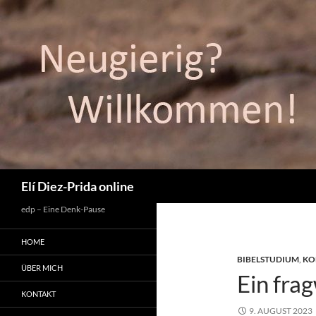
Suchen
Elí Diez-Prida online
edp – Eine Denk-Pause
HOME
BIBELSTUDIUM
,
KO
ÜBER MICH
Ein fra
KONTAKT
9. AUGUST 2023