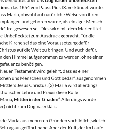
Das behauptet aber das
Dogma der unbefleckten
iens
, das 1854 von Papst Pius IX. verkündet wurde.
ass Maria, obwohl auf natürliche Weise von ihren
 empfangen und geboren wurde, als einziger Mensch
e“ frei gewesen sei. Dies wird mit dem Marientitel
ie Unbefleckte) zum Ausdruck gebracht. Für die
sche Kirche sei das eine Voraussetzung dafür
hristus auf die Welt zu bringen. Und auch dafür,
in den Himmel aufgenommen zu werden, ohne einer
gefeuer zu benötigen.
Neuen Testament wird gelehrt, dass es einer
ischen uns Menschen und Gott bedarf, ausgenommen
 Mittlers Jesus Christus. (3) Maria wird allerdings
holischer Lehre und Praxis diese Rolle
„Maria,
Mittlerin der Gnaden
“. Allerdings wurde
her) nicht zum Dogma erklärt.
inde Maria aus mehreren Gründen vorbildlich, wie ich
eitrag ausgeführt habe. Aber der Kult, der im Laufe