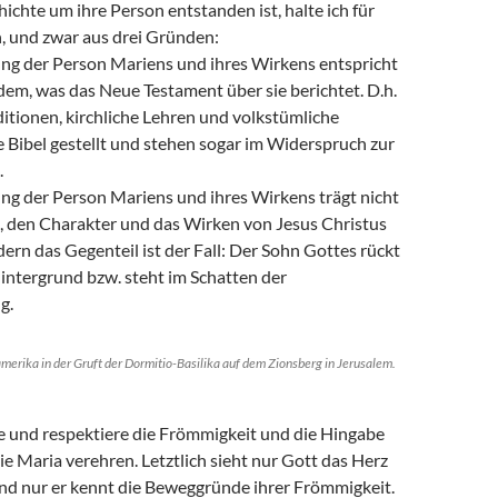
ichte um ihre Person entstanden ist, halte ich für
h, und zwar aus drei Gründen:
ng der Person Mariens und ihres Wirkens entspricht
dem, was das Neue Testament über sie berichtet. D.h.
itionen, kirchliche Lehren und volkstümliche
 Bibel gestellt und stehen sogar im Widerspruch zur
.
ng der Person Mariens und ihres Wirkens trägt nicht
n, den Charakter und das Wirken von Jesus Christus
ern das Gegenteil ist der Fall: Der Sohn Gottes rückt
Hintergrund bzw. steht im Schatten der
g.
erika in der Gruft der Dormitio-Basilika auf dem Zionsberg in Jerusalem.
e und respektiere die Frömmigkeit und die Hingabe
ie Maria verehren. Letztlich sieht nur Gott das Herz
d nur er kennt die Beweggründe ihrer Frömmigkeit.