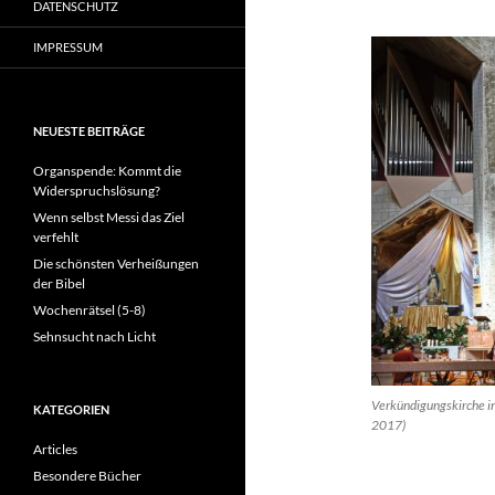
DATENSCHUTZ
IMPRESSUM
NEUESTE BEITRÄGE
Organspende: Kommt die
Widerspruchslösung?
Wenn selbst Messi das Ziel
verfehlt
Die schönsten Verheißungen
der Bibel
Wochenrätsel (5-8)
Sehnsucht nach Licht
Verkündigungskirche in
KATEGORIEN
2017)
Articles
Besondere Bücher