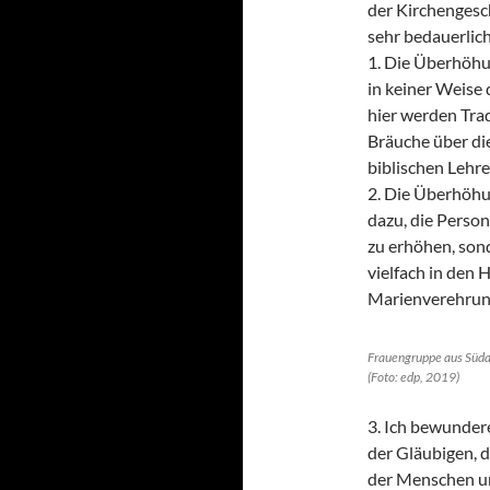
der Kirchengesch
sehr bedauerlic
1. Die Überhöhu
in keiner Weise 
hier werden Trad
Bräuche über die
biblischen Lehre
2. Die Überhöhu
dazu, die Perso
zu erhöhen, sond
vielfach in den 
Marienverehrun
Frauengruppe aus Südam
(Foto: edp, 2019)
3. Ich bewunder
der Gläubigen, d
der Menschen un