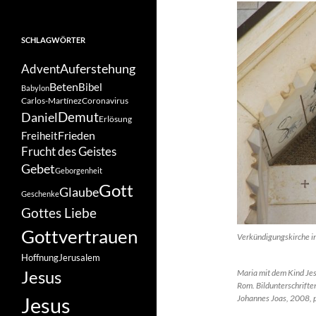
SCHLAGWÖRTER
Auferstehung
Advent
Beten
Bibel
Babylon
Carlos-Martínez
Coronavirus
Demut
Daniel
Erlösung
Frieden
Freiheit
Frucht des Geistes
Gebet
Geborgenheit
Gott
Glaube
Geschenke
Gottes Liebe
Gottvertrauen
Verkündigungskirche in
Hoffnung
Jerusalem
Jesus
Maria mit dem Kind Jes
Rom. Bildunterschrift
Jesus
Johannes Joas, 2008, 