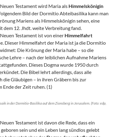
Neuen Testament wird Maria als
Himmelskönigin
 folgendem Bild der Dormitio Abteibasilika kann man
Krönung Mariens als Himmelskönigin sehen, eine
it dem 12. Jhdt. weite Verbreitung fand.
Neuen Testament ist von einer
Himmelfahrt
e. Dieser Himmelfahrt der Maria ist ja die Dormitio
ewidmet: Die Krönung der Maria habe – so die
sche Lehre – nach der leiblichen Aufnahme Mariens
stattgefunden. Dieses Dogma wurde 1950 durch
erkündet. Die Bibel lehrt allerdings, dass alle
 die Gläubigen – in ihren Gräbern bis zur
 Ende der Zeit ruhen. (1)
aik in der Dormitio-Basilika auf dem Zionsberg in Jerusalem. (Foto: edp,
Neuen Testament ist davon die Rede, dass ein
geboren sein und ein Leben lang sündlos gelebt