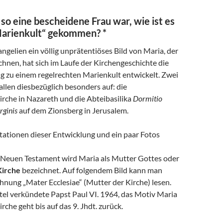
o eine bescheidene Frau war, wie ist es
arienkult“ gekommen? *
gelien ein völlig unprätentiöses Bild von Maria, der
chnen, hat sich im Laufe der Kirchengeschichte die
 zu einem regelrechten Marienkult entwickelt. Zwei
fallen diesbezüglich besonders auf: die
rche in Nazareth und die Abteibasilika
Dormitio
rginis
auf dem Zionsberg in Jerusalem.
Stationen dieser Entwicklung und ein paar Fotos
Neuen Testament wird Maria als Mutter Gottes oder
Kirche
bezeichnet. Auf folgendem Bild kann man
hnung „Mater Ecclesiae“ (Mutter der Kirche) lesen.
tel verkündete Papst Paul VI. 1964, das Motiv Maria
rche geht bis auf das 9. Jhdt. zurück.