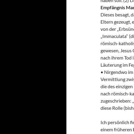
haben soll. (2) 
Empfängnis Mar
Dieses besagt, d
Eltern gezeugt,
von der „Erbsünd
„Immaculata“ (d
römisch-katholi
gewesen, Jesus C
nach ihrem Tod 
Läuterung im Fe
• Nirgendwo im 
Vermittlung zw
die des einzigen
nach römisch-kat
zugeschrieben: 
diese Rolle (bis
Ich persönlich f
einem früheren B