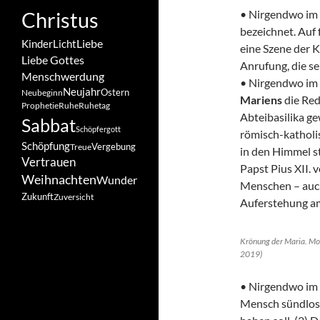
Christus
• Nirgendwo im 
bezeichnet. Auf
Liebe
Kinder
Licht
eine Szene der 
Liebe Gottes
Anrufung, die se
Menschwerdung
• Nirgendwo im 
Neujahr
Ostern
Neubeginn
Mariens
die Red
Prophetie
Ruhe
Ruhetag
Abteibasilika g
Sabbat
Schöpfergott
römisch-katholi
Schöpfung
Vergebung
Treue
in den Himmel 
Vertrauen
Papst Pius XII. v
Weihnachten
Wunder
Menschen – auch
Zukunft
Zuversicht
Auferstehung am
Krönung der Maria. Mos
2019)
• Nirgendwo im 
Mensch sündlos 