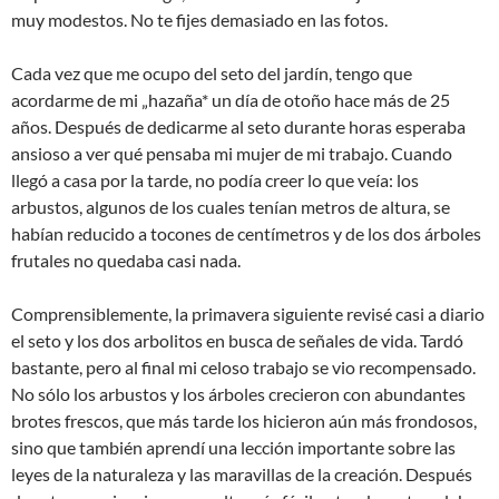
muy modestos. No te fijes demasiado en las fotos.
Cada vez que me ocupo del seto del jardín, tengo que
acordarme de mi „hazaña* un día de otoño hace más de 25
años. Después de dedicarme al seto durante horas esperaba
ansioso a ver qué pensaba mi mujer de mi trabajo. Cuando
llegó a casa por la tarde, no podía creer lo que veía: los
arbustos, algunos de los cuales tenían metros de altura, se
habían reducido a tocones de centímetros y de los dos árboles
frutales no quedaba casi nada.
Comprensiblemente, la primavera siguiente revisé casi a diario
el seto y los dos arbolitos en busca de señales de vida. Tardó
bastante, pero al final mi celoso trabajo se vio recompensado.
No sólo los arbustos y los árboles crecieron con abundantes
brotes frescos, que más tarde los hicieron aún más frondosos,
sino que también aprendí una lección importante sobre las
leyes de la naturaleza y las maravillas de la creación. Después