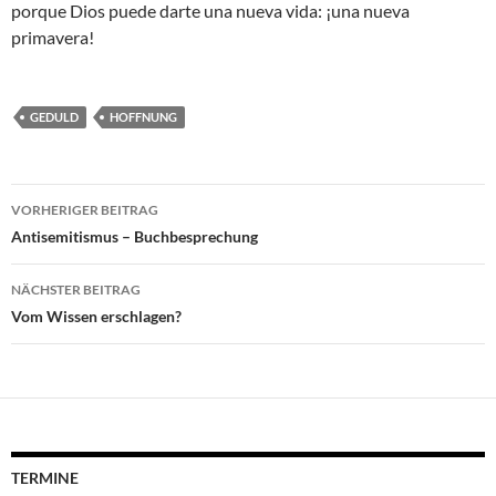
porque Dios puede darte una nueva vida: ¡una nueva
primavera!
GEDULD
HOFFNUNG
Beitragsnavigation
VORHERIGER BEITRAG
Antisemitismus – Buchbesprechung
NÄCHSTER BEITRAG
Vom Wissen erschlagen?
TERMINE