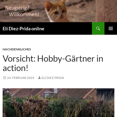
Suchen
Elí Diez-Prida online
ZUM
PRIMÄR
INHALT
MENÜ
SPRINGEN
NACHDENKLICHES
Vorsicht: Hobby-Gärtner in
action!
24. FEBRUAR 2024
ELÍ DIEZ-PRIDA