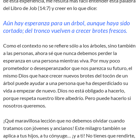
de esta experiencia, me resulta más fácil entender esta palabra
del Libro de Job (14:7) y creer en lo que dice:
Aún hay esperanza para un árbol, aunque haya sido
cortado; del tronco vuelven a crecer brotes frescos.
Como el contexto no se refiere sólo a los árboles, sino también
a las personas, ahora sé que nunca debemos perder la
esperanza en una persona mientras viva. Por muy poco
prometedor o desesperanzador que nos parezca su futuro, el
mismo Dios que hace crecer nuevos brotes del tocón de un
árbol puede ayudar a una persona que ha desperdiciado su
vida a empezar de nuevo. Dios no está obligado a hacerlo,
porque respeta nuestro libre albedrío. Pero puede hacerlo si
nosotros queremos.
¡Qué maravillosa lección que no debemos olvidar cuando
tratamos con jóvenes y ancianos! Este milagro también se
aplica a tus hijos, a tu cónyuge… ¡y a ti! No tienes que rendirte,