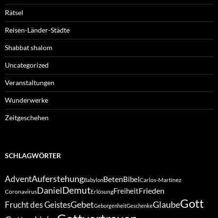
Rätsel
Reisen-Länder-Städte
Shabbat shalom
Uncategorized
Veranstaltungen
Wunderwerke
Zeitgeschehen
SCHLAGWÖRTER
Auferstehung
Advent
Beten
Bibel
Carlos-Martínez
Babylon
Demut
Daniel
Frieden
Freiheit
Coronavirus
Erlösung
Gott
Gebet
Glaube
Frucht des Geistes
Geborgenheit
Geschenke