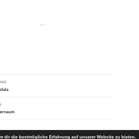
avigation
RAG
dala
G
pernaum
 dir die bestmögliche Erfahrung auf unserer Website zu bieten.