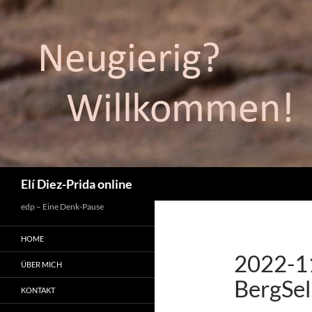
Suchen
Elí Diez-Prida online
edp – Eine Denk-Pause
HOME
2022-1
ÜBER MICH
BergSel
KONTAKT