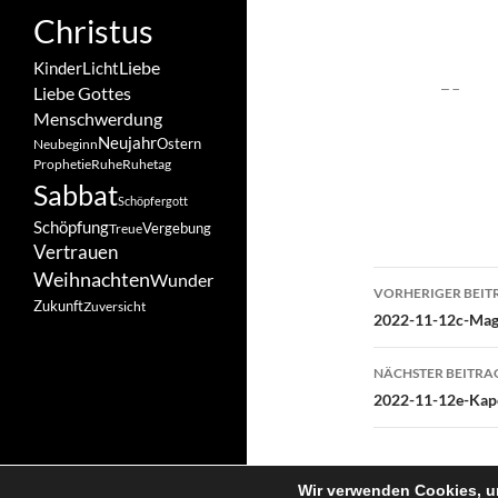
Christus
Liebe
Kinder
Licht
Liebe Gottes
Menschwerdung
Neujahr
Ostern
Neubeginn
Prophetie
Ruhe
Ruhetag
Sabbat
Schöpfergott
Schöpfung
Vergebung
Treue
Vertrauen
Beitragsn
Weihnachten
Wunder
VORHERIGER BEIT
Zukunft
Zuversicht
2022-11-12c-Mag
NÄCHSTER BEITRA
2022-11-12e-Ka
Wir verwenden Cookies, um