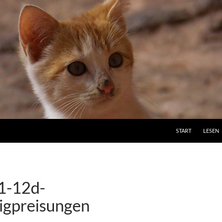
ZUM INHALT SPRI
START
LESEN
1-12d-
igpreisungen