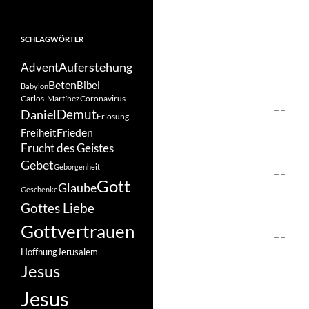
SCHLAGWÖRTER
Auferstehung
Advent
Beten
Bibel
Babylon
Carlos-Martínez
Coronavirus
Demut
Daniel
Erlösung
Frieden
Freiheit
Frucht des Geistes
Gebet
Geborgenheit
Gott
Glaube
Geschenke
Gottes Liebe
Gottvertrauen
Hoffnung
Jerusalem
Jesus
Jesus