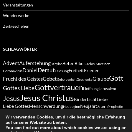
Veranstaltungen
Wunderwerke
Zeitgeschehen
SCHLAGWÖRTER
Auferstehung
Advent
Beten
Bibel
Carlos-Martínez
Babylon
Demut
Daniel
Frieden
Freiheit
Coronavirus
Erlösung
Gott
Gebet
Glaube
Frucht des Geistes
Geborgenheit
Geschenke
Gottvertrauen
Gottes Liebe
Hoffnung
Jerusalem
Jesus Christus
Jesus
Liebe
Kinder
Licht
Liebe Gottes
Menschwerdung
Neujahr
Ostern
Neubeginn
Prophetie
Sabbat
Schöpfung
Vergebung
Ruhe
Ruhetag
Treue
Schöpfergott
Wir verwenden Cookies, um dir die bestmögliche Erfahrung
Weihnachten
Vertrauen
Wunder
Zukunft
auf unserer Website zu bieten.
Zuversicht
You can find out more about which cookies we are using or