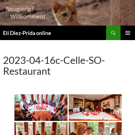
Suchen
Elí Diez-Prida online
ZUM
PRIMÄR
INHALT
MENÜ
SPRINGEN
2023-04-16c-Celle-SO-
Restaurant