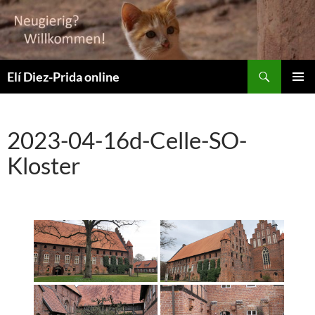
Suchen
Elí Diez-Prida online
ZUM
PRIMÄR
INHALT
MENÜ
SPRINGEN
2023-04-16d-Celle-SO-
Kloster