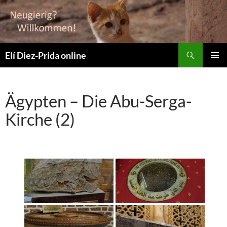
Suchen
Elí Diez-Prida online
ZUM
PRIMÄR
INHALT
MENÜ
SPRINGEN
Ägypten – Die Abu-Serga-
Kirche (2)