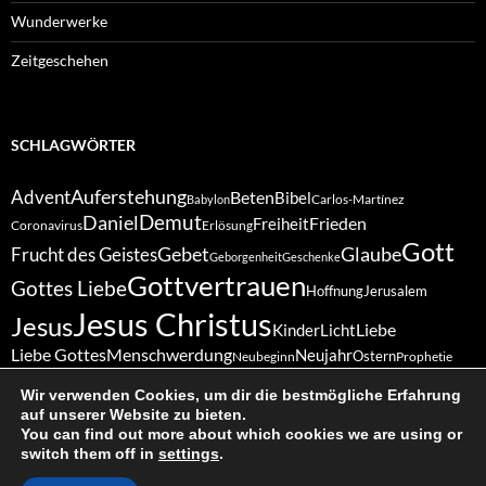
Wunderwerke
Zeitgeschehen
SCHLAGWÖRTER
Auferstehung
Advent
Beten
Bibel
Carlos-Martínez
Babylon
Demut
Daniel
Frieden
Freiheit
Coronavirus
Erlösung
Gott
Gebet
Glaube
Frucht des Geistes
Geborgenheit
Geschenke
Gottvertrauen
Gottes Liebe
Hoffnung
Jerusalem
Jesus Christus
Jesus
Liebe
Kinder
Licht
Liebe Gottes
Menschwerdung
Neujahr
Ostern
Neubeginn
Prophetie
Sabbat
Schöpfung
Vergebung
Ruhe
Ruhetag
Treue
Schöpfergott
Wir verwenden Cookies, um dir die bestmögliche Erfahrung
Weihnachten
Vertrauen
Wunder
Zukunft
Zuversicht
auf unserer Website zu bieten.
You can find out more about which cookies we are using or
switch them off in
settings
.