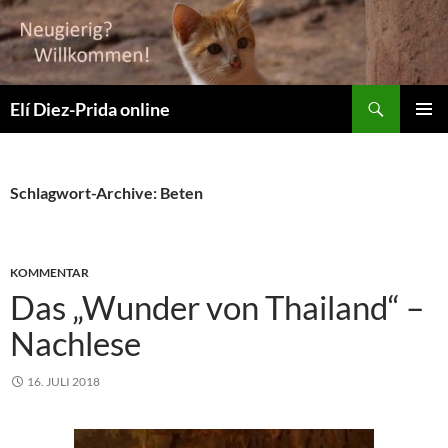
Suchen
Elí Diez-Prida online
ZUM
PRIMÄR
INHALT
MENÜ
SPRINGEN
Schlagwort-Archive: Beten
KOMMENTAR
Das „Wunder von Thailand“ –
Nachlese
16. JULI 2018