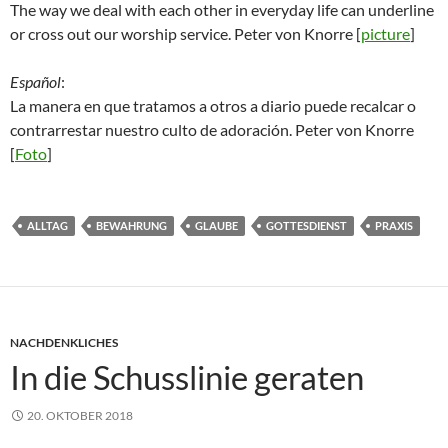
The way we deal with each other in everyday life can underline
or cross out our worship service. Peter von Knorre [
picture
]
Español
:
La manera en que tratamos a otros a diario puede recalcar o
contrarrestar nuestro culto de adoración. Peter von Knorre
[
Foto
]
ALLTAG
BEWAHRUNG
GLAUBE
GOTTESDIENST
PRAXIS
NACHDENKLICHES
In die Schusslinie geraten
20. OKTOBER 2018