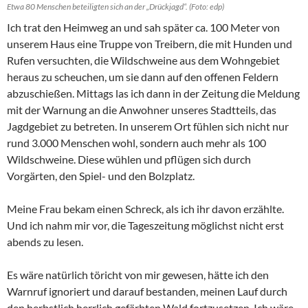
Etwa 80 Menschen beteiligten sich an der „Drückjagd“. (Foto: edp)
Ich trat den Heimweg an und sah später ca. 100 Meter von
unserem Haus eine Truppe von Treibern, die mit Hunden und
Rufen versuchten, die Wildschweine aus dem Wohngebiet
heraus zu scheuchen, um sie dann auf den offenen Feldern
abzuschießen. Mittags las ich dann in der Zeitung die Meldung
mit der Warnung an die Anwohner unseres Stadtteils, das
Jagdgebiet zu betreten. In unserem Ort fühlen sich nicht nur
rund 3.000 Menschen wohl, sondern auch mehr als 100
Wildschweine. Diese wühlen und pflügen sich durch
Vorgärten, den Spiel- und den Bolzplatz.
Meine Frau bekam einen Schreck, als ich ihr davon erzählte.
Und ich nahm mir vor, die Tageszeitung möglichst nicht erst
abends zu lesen.
Es wäre natürlich töricht von mir gewesen, hätte ich den
Warnruf ignoriert und darauf bestanden, meinen Lauf durch
den herbstlich herrlich gefärbten Wald fortzusetzen. Ich wäre