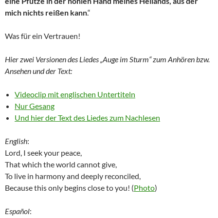
eine Pfütze in der hohlen Hand meines Heilands, aus der
mich nichts reißen kann
.“
Was für ein Vertrauen!
Hier zwei Versionen des Liedes „Auge im Sturm“ zum Anhören bzw.
Ansehen und der Text:
Videoclip mit englischen Untertiteln
Nur Gesang
Und hier der Text des Liedes zum Nachlesen
English
:
Lord, I seek your peace,
That which the world cannot give,
To live in harmony and deeply reconciled,
Because this only begins close to you! (
Photo
)
Español
: