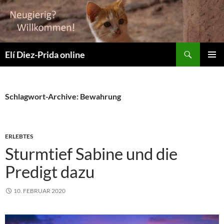
Suchen
Elí Diez-Prida online
ZUM
PRIMÄR
INHALT
MENÜ
SPRINGEN
Schlagwort-Archive: Bewahrung
ERLEBTES
Sturmtief Sabine und die
Predigt dazu
10. FEBRUAR 2020