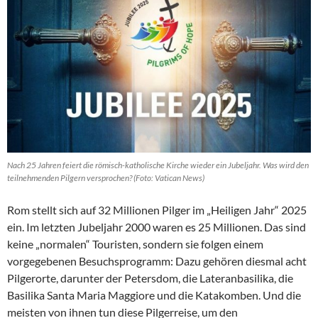
Nach 25 Jahren feiert die römisch-katholische Kirche wieder ein Jubeljahr. Was wird den
teilnehmenden Pilgern versprochen? (Foto: Vatican News)
Rom stellt sich auf 32 Millionen Pilger im „Heiligen Jahr“ 2025
ein. Im letzten Jubeljahr 2000 waren es 25 Millionen. Das sind
keine „normalen“ Touristen, sondern sie folgen einem
vorgegebenen Besuchsprogramm: Dazu gehören diesmal acht
Pilgerorte, darunter der Petersdom, die Lateranbasilika, die
Basilika Santa Maria Maggiore und die Katakomben. Und die
meisten von ihnen tun diese Pilgerreise, um den