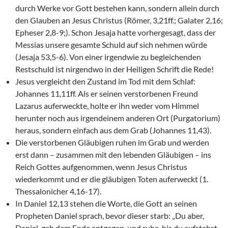
durch Werke vor Gott bestehen kann, sondern allein durch
den Glauben an Jesus Christus (Römer, 3,21ff.; Galater 2,16;
Epheser 2,8-9;). Schon Jesaja hatte vorhergesagt, dass der
Messias unsere gesamte Schuld auf sich nehmen würde
(Jesaja 53,5-6). Von einer irgendwie zu begleichenden
Restschuld ist nirgendwo in der Heiligen Schrift die Rede!
Jesus vergleicht den Zustand im Tod mit dem Schlaf:
Johannes 11,11ff. Als er seinen verstorbenen Freund
Lazarus auferweckte, holte er ihn weder vom Himmel
herunter noch aus irgendeinem anderen Ort (Purgatorium)
heraus, sondern einfach aus dem Grab (Johannes 11,43).
Die verstorbenen Gläubigen ruhen im Grab und werden
erst dann – zusammen mit den lebenden Gläubigen – ins
Reich Gottes aufgenommen, wenn Jesus Christus
wiederkommt und er die gläubigen Toten auferweckt (1.
Thessalonicher 4,16-17).
In Daniel 12,13 stehen die Worte, die Gott an seinen
Propheten Daniel sprach, bevor dieser starb: „Du aber,
Daniel, geh dem Ende entgegen, und ruhe, bis du aufstehst