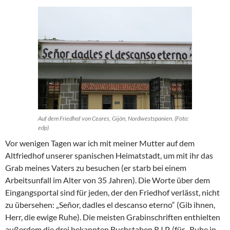
Auf dem Friedhof von Ceares, Gijón, Nordwestspanien. (Foto:
edp)
Vor wenigen Tagen war ich mit meiner Mutter auf dem
Altfriedhof unserer spanischen Heimatstadt, um mit ihr das
Grab meines Vaters zu besuchen (er starb bei einem
Arbeitsunfall im Alter von 35 Jahren). Die Worte über dem
Eingangsportal sind für jeden, der den Friedhof verlässt, nicht
zu übersehen: „Señor, dadles el descanso eterno“ (Gib ihnen,
Herr, die ewige Ruhe). Die meisten Grabinschriften enthielten
außerdem die drei bekannten Buchstaben R.I.P. (für „Ruhe in