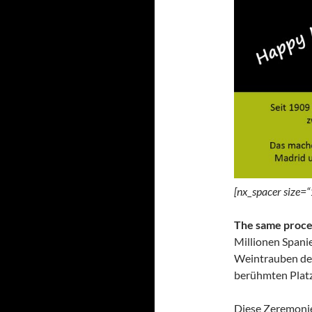
[nx_spacer size=“
The same proce
Millionen Spani
Weintrauben des
berühmten Platz
Diese Zeremoni