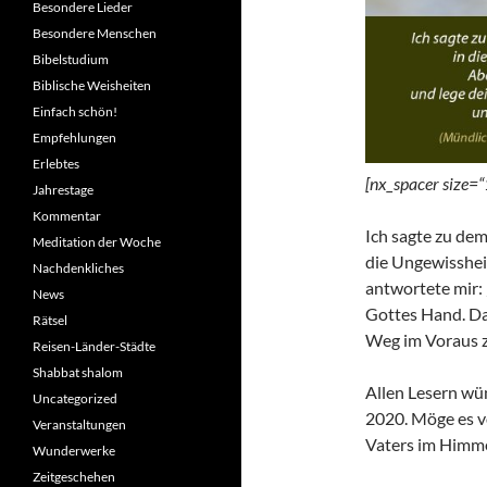
Besondere Lieder
Besondere Menschen
Bibelstudium
Biblische Weisheiten
Einfach schön!
Empfehlungen
Erlebtes
[nx_spacer size=“
Jahrestage
Kommentar
Ich sagte zu dem 
Meditation der Woche
die Ungewissheit
Nachdenkliches
antwortete mir: 
News
Gottes Hand. Das
Rätsel
Weg im Voraus z
Reisen-Länder-Städte
Shabbat shalom
Allen Lesern wü
Uncategorized
2020. Möge es v
Veranstaltungen
Vaters im Himmel
Wunderwerke
Zeitgeschehen