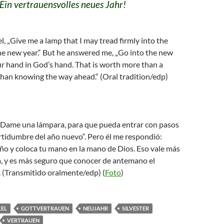
Ein vertrauensvolles neues Jahr!
el, „Give me a lamp that I may tread firmly into the
he new year.“ But he answered me, „Go into the new
r hand in God’s hand. That is worth more than a
than knowing the way ahead.“ (Oral tradition/edp)
: „Dame una lámpara, para que pueda entrar con pasos
ertidumbre del año nuevo“. Pero él me respondió:
ño y coloca tu mano en la mano de Dios. Eso vale más
, y es más seguro que conocer de antemano el
. (Transmitido oralmente/edp) (
Foto
)
EL
GOTTVERTRAUEN
NEUJAHR
SILVESTER
VERTRAUEN