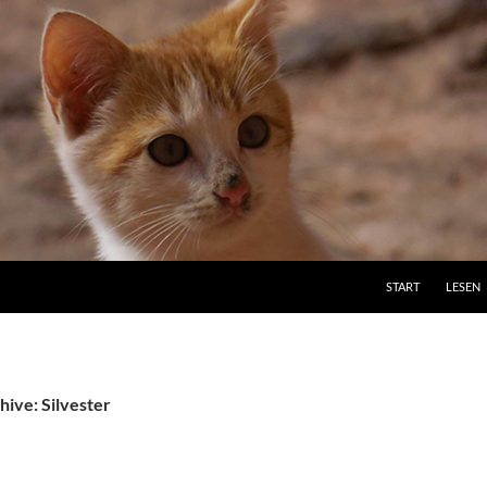
ZUM INHALT SPRI
START
LESEN
ive: Silvester