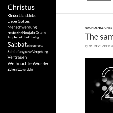
Christus
Liebe
Kinder
Licht
Liebe Gottes
Menschwerdung
NACHDENKLICHES
Neujahr
Ostern
Neubeginn
The sam
Prophetie
Ruhe
Ruhetag
Sabbat
Schöpfergott
31. DEZEMBER 2
Schöpfung
Vergebung
Treue
Vertrauen
Weihnachten
Wunder
Zukunft
Zuversicht