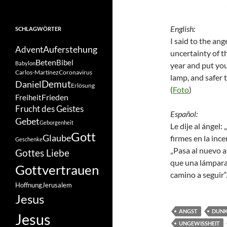
English:
SCHLAGWÖRTER
I said to the ang
Auferstehung
Advent
uncertainty of t
Beten
Bibel
Babylon
year and put you
Carlos-Martínez
Coronavirus
lamp, and safer 
Demut
Daniel
Erlösung
(
Foto
)
Frieden
Freiheit
Frucht des Geistes
Español:
Gebet
Geborgenheit
Le dije al ángel
Gott
Glaube
firmes en la inc
Geschenke
„Pasa al nuevo a
Gottes Liebe
que una lámpara
Gottvertrauen
camino a seguir“
Hoffnung
Jerusalem
Jesus
ANGST
DUNK
Jesus
UNGEWISSHEIT