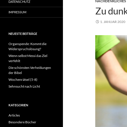
NACHDENKLICHES
DATENSCHUTZ
Zu dunk
IMPRESSUM
1. JANUAR 2020
NEUESTE BEITRÄGE
Organspende: Kommt die
Widerspruchslösung?
Wenn selbst Messi das Ziel
verfehlt
Die schönsten Verheißungen
der Bibel
Wochenrätsel (5-8)
Sehnsucht nach Licht
KATEGORIEN
Articles
Besondere Bücher