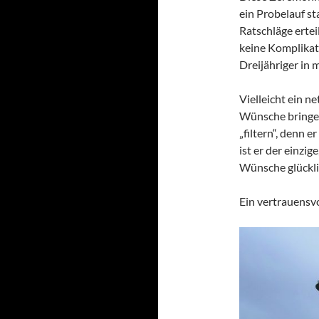
ein Probelauf s
Ratschläge ertei
keine Komplikat
Dreijähriger in 
Vielleicht ein n
Wünsche bringe i
„filtern“, denn 
ist er der einzig
Wünsche glücklic
Ein vertrauensvo