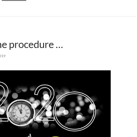
e procedure …
019