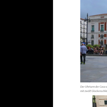
Der Uhrturm der Casa de
mit zwölf Glockenschläg