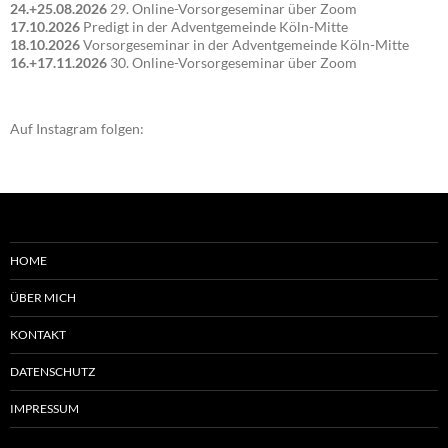
24.+25.08.2026
29. Online-Vorsorgeseminar über Zoom
17.10.2026
Predigt in der Adventgemeinde Köln-Mitte
18.10.2026
Vorsorgeseminar in der Adventgemeinde Köln-Mitte
16.+17.11.2026
30. Online-Vorsorgeseminar über Zoom
Auf Instagram folgen:
HOME
ÜBER MICH
KONTAKT
DATENSCHUTZ
IMPRESSUM