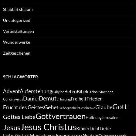
Shabbat shalom
Uncategorized
Veranstaltungen
Wunderwerke
Zeitgeschehen
SCHLAGWÖRTER
Auferstehung
Advent
Beten
Bibel
Carlos-Martínez
Babylon
Demut
Daniel
Frieden
Freiheit
Coronavirus
Erlösung
Gott
Gebet
Glaube
Frucht des Geistes
Geborgenheit
Geschenke
Gottvertrauen
Gottes Liebe
Hoffnung
Jerusalem
Jesus Christus
Jesus
Liebe
Kinder
Licht
Liebe Gottes
Menschwerdung
Neujahr
Ostern
Neubeginn
Prophetie