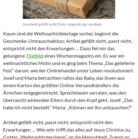
Geschenk gefällt nicht? (Foto: congerdesign, pixabay)
Kaum sind die Weihnachtsfeiertage vorbei, beginnt die
Geschenke-Umtauschaktion: Artikel gefällt nicht, passt nicht,
entspricht nicht den Erwartungen … Dazu fiel mir das
gelungene
Titelbild
eines Wochenmagazins ein. Es war ein
weihnachtliches Motiv und es ging beim Thema „Das gelieferte
Fest“ darum, wie der Onlinehandel unser Leben revolutioniert.
Josef und Maria betrachten ratlos das Baby, das ihnen aus
einem Karton des größten Online-Versandhändlers die
Ärmchen entgegenstreckt. Sprechblasen verraten, was den
überrascht wirkenden Eltern durch den Kopf geht. Josef: „Das
habe ich nicht bestellt.“ Maria: „Können wir ihn umtauschen?“
Artikel gefällt nicht, passt nicht, entspricht nicht den
Erwartungen … Wie sehr trifft das alles auf Jesus Christus zu,
Gottes „Weihnachtsgeschenk“ an die Menschheit. Zuerst an