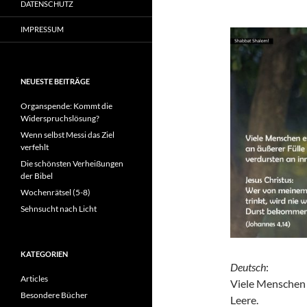
DATENSCHUTZ
IMPRESSUM
NEUESTE BEITRÄGE
Organspende: Kommt die
Widerspruchslösung?
Wenn selbst Messi das Ziel
verfehlt
Die schönsten Verheißungen
der Bibel
Wochenrätsel (5-8)
Sehnsucht nach Licht
KATEGORIEN
Deutsch
:
Articles
Viele Menschen 
Besondere Bücher
Leere.