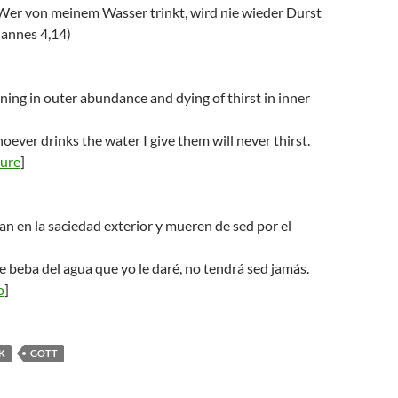
 Wer von meinem Wasser trinkt, wird nie wieder Durst
annes 4,14)
ing in outer abundance and dying of thirst in inner
oever drinks the water I give them will never thirst.
ture
]
 en la saciedad exterior y mueren de sed por el
ue beba del agua que yo le daré, no tendrá sed jamás.
o
]
K
GOTT