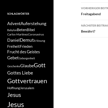
Beitragsn
VORHERIGER BEIT
Freitagabend
SCHLAGWÖRTER
Auferstehung
Advent
NÄCHSTER BEITRA
Beten
Bibel
Babylon
Bewährt?
Carlos-Martínez
Coronavirus
Demut
Daniel
Erlösung
Frieden
Freiheit
Frucht des Geistes
Gebet
Geborgenheit
Gott
Glaube
Geschenke
Gottes Liebe
Gottvertrauen
Hoffnung
Jerusalem
Jesus
Jesus