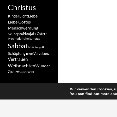
Christus
Liebe
Kinder
Licht
Liebe Gottes
Menschwerdung
Neujahr
Ostern
Neubeginn
Prophetie
Ruhe
Ruhetag
Sabbat
Schöpfergott
Schöpfung
Vergebung
Treue
Vertrauen
Weihnachten
Wunder
Zukunft
Zuversicht
Wir verwenden Cookies, um
You can find out more abo