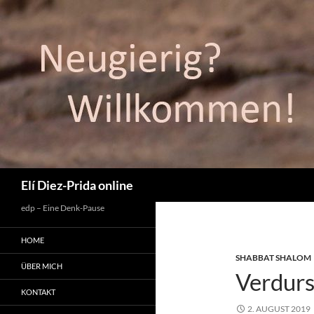
Suchen
Elí Diez-Prida online
edp – Eine Denk-Pause
HOME
SHABBAT SHALOM
ÜBER MICH
Verdurs
KONTAKT
2. AUGUST 2019