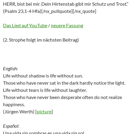
HERR, bist bei mir. Dein Hirtenstab gibt mir Schutz und Trost.“
(Psalm 23,1-4 Hfa)[/nx_pullquote][/nx_quote]
Das Lied auf YouTube
/
neuere Fassung
(2. Strophe folgt im nächsten Beitrag)
English
:
Life without shadow is life without sun.
Those who have never sat in the dark hardly notice the light.
Life without tears is life without laughter.
Those who have never been desperate often do not realize
happiness.
(Jürgen Werth) [
picture
]
Español
:
Una vida sin sombras es una vida sin sol.