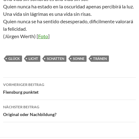
Quien nunca ha estado en la oscuridad apenas percibirá la luz.
Una vida sin lágrimas es una vida sin risas.
Quien nunca se ha sentido desesperado, dificilmente valorará
la felicidad.
(Jürgen Werth) [
Foto
]
GLÜCK
LICHT
SCHATTEN
SONNE
TRÄNEN
Beitragsnavigation
VORHERIGER BEITRAG
Flensburg punktet
NÄCHSTER BEITRAG
Original oder Nachbildung?