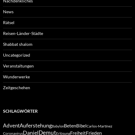
Nachdenkliches
News
Rätsel
Reisen-Länder-Städte
Shabbat shalom
Uncategorized
Veranstaltungen
Wunderwerke
Zeitgeschehen
SCHLAGWÖRTER
Auferstehung
Advent
Beten
Bibel
Carlos-Martínez
Babylon
Demut
Daniel
Frieden
Freiheit
Coronavirus
Erlösung