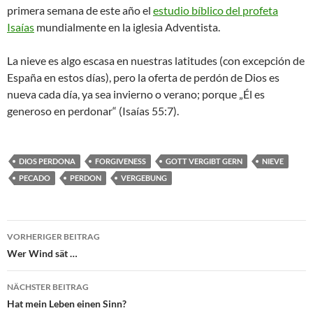
primera semana de este año el
estudio bíblico del profeta
Isaías
mundialmente en la iglesia Adventista.
La nieve es algo escasa en nuestras latitudes (con excepción de
España en estos días), pero la oferta de perdón de Dios es
nueva cada día, ya sea invierno o verano; porque „Él es
generoso en perdonar“ (Isaías 55:7).
DIOS PERDONA
FORGIVENESS
GOTT VERGIBT GERN
NIEVE
PECADO
PERDON
VERGEBUNG
Beitragsnavigation
VORHERIGER BEITRAG
Wer Wind sät …
NÄCHSTER BEITRAG
Hat mein Leben einen Sinn?