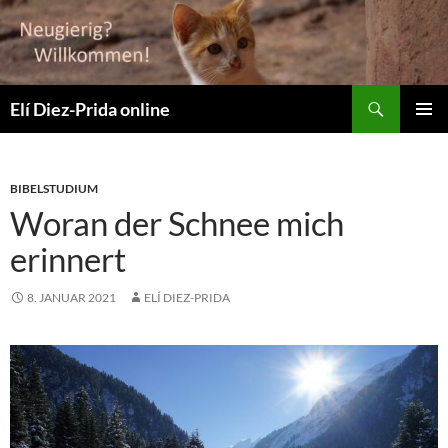
Suchen
Elí Diez-Prida online
ZUM
PRIMÄR
INHALT
MENÜ
SPRINGEN
BIBELSTUDIUM
Woran der Schnee mich
erinnert
8. JANUAR 2021
ELÍ DIEZ-PRIDA