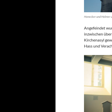
Honecker und Holmer u
Angefeindet wur
inzwischen über
Kirchenasyl gew
Hass und Verach