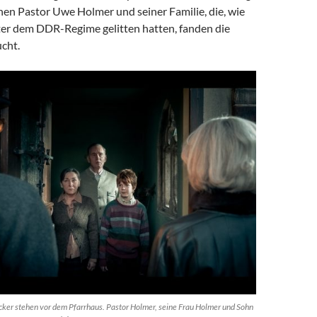
hen Pastor Uwe Holmer und seiner Familie, die, wie
nter dem DDR-Regime gelitten hatten, fanden die
cht.
ker stehen vor dem Pfarrhaus. Pastor Holmer, seine Frau Holmer und Sohn