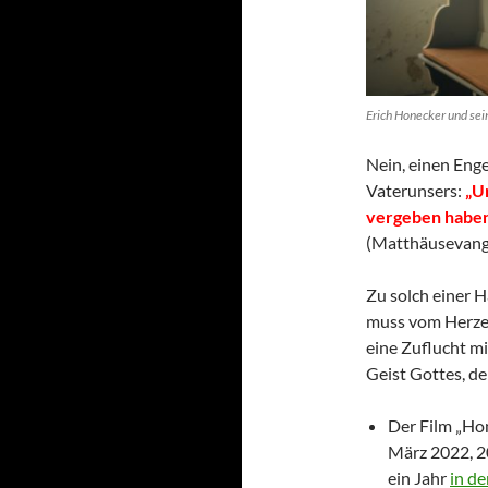
Erich Honecker und sei
Nein, einen Enge
Vaterunsers:
„Un
vergeben haben,
(Matthäusevang
Zu solch einer 
muss vom Herze
eine Zuflucht mi
Geist Gottes, den
Der Film „Ho
März 2022, 20
ein Jahr
in d