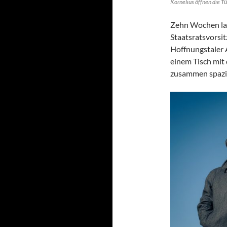
Kornelius öffnen die T
Zehn Wochen la
Staatsratsvorsi
Hoffnungstaler A
einem Tisch mit
zusammen spazi