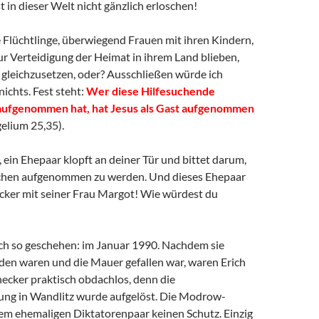
t in dieser Welt nicht gänzlich erloschen!
e Flüchtlinge, überwiegend Frauen mit ihren Kindern,
r Verteidigung der Heimat in ihrem Land blieben,
 gleichzusetzen, oder? Ausschließen würde ich
nichts. Fest steht:
Wer diese Hilfesuchende
 aufgenommen hat, hat Jesus als Gast aufgenommen
elium 25,35).
r, ein Ehepaar klopft an deiner Tür und bittet darum,
ochen aufgenommen zu werden. Und dieses Ehepaar
ecker mit seiner Frau Margot! Wie würdest du
ich so geschehen: im Januar 1990. Nachdem sie
en waren und die Mauer gefallen war, waren Erich
cker praktisch obdachlos, denn die
ung in Wandlitz wurde aufgelöst. Die Modrow-
em ehemaligen Diktatorenpaar keinen Schutz. Einzig