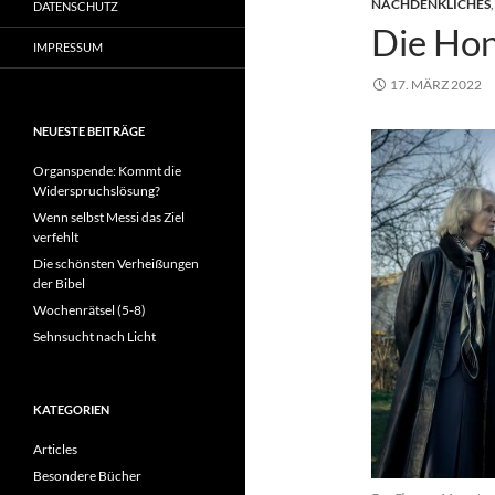
NACHDENKLICHES
DATENSCHUTZ
Die Hon
IMPRESSUM
17. MÄRZ 2022
NEUESTE BEITRÄGE
Organspende: Kommt die
Widerspruchslösung?
Wenn selbst Messi das Ziel
verfehlt
Die schönsten Verheißungen
der Bibel
Wochenrätsel (5-8)
Sehnsucht nach Licht
KATEGORIEN
Articles
Besondere Bücher