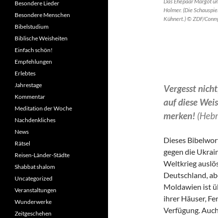
Das Ehepaar Margot un
Besondere Lieder
Holmer. (Die Schauspiel
Besondere Menschen
Kühnert.) © ZDF/Conny
Bibelstudium
Biblische Weisheiten
Einfach schön!
Empfehlungen
Erlebtes
Jahrestage
Vergesst nich
Kommentar
auf diese Weis
Meditation der Woche
merken!
(Hebr
Nachdenkliches
News
Dieses Bibelwort
Rätsel
gegen die Ukrain
Reisen-Länder-Städte
Weltkrieg auslö
Shabbat shalom
Deutschland, ab
Uncategorized
Moldawien ist ü
Veranstaltungen
ihrer Häuser, F
Wunderwerke
Verfügung. Auch
Zeitgeschehen