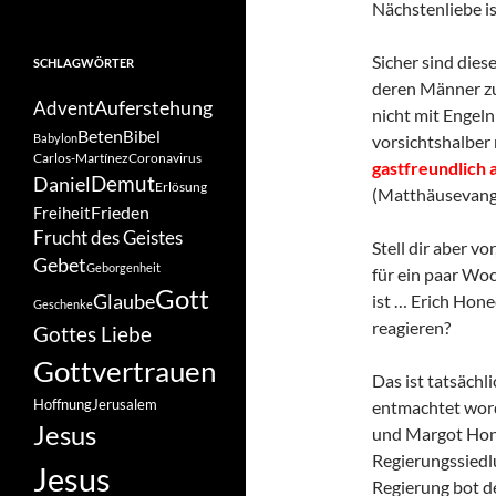
Nächstenliebe is
Sicher sind dies
SCHLAGWÖRTER
deren Männer zu
Auferstehung
Advent
nicht mit Engeln
Beten
Bibel
Babylon
vorsichtshalber 
Carlos-Martínez
Coronavirus
gastfreundlich
Demut
Daniel
Erlösung
(Matthäusevang
Frieden
Freiheit
Frucht des Geistes
Stell dir aber vo
Gebet
Geborgenheit
für ein paar W
Gott
Glaube
ist … Erich Hon
Geschenke
reagieren?
Gottes Liebe
Gottvertrauen
Das ist tatsächl
Hoffnung
Jerusalem
entmachtet word
Jesus
und Margot Hone
Regierungssiedl
Jesus
Regierung bot d