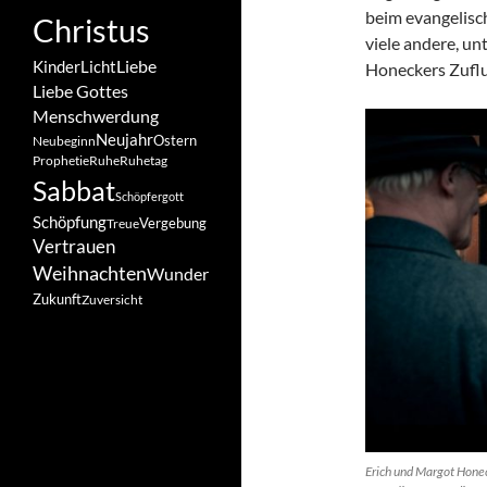
beim evangelisc
Christus
viele andere, u
Liebe
Kinder
Licht
Honeckers Zuflu
Liebe Gottes
Menschwerdung
Neujahr
Ostern
Neubeginn
Prophetie
Ruhe
Ruhetag
Sabbat
Schöpfergott
Schöpfung
Vergebung
Treue
Vertrauen
Weihnachten
Wunder
Zukunft
Zuversicht
Erich und Margot Honec