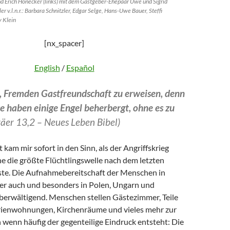
d Erich Honecker (links) mit dem Gastgeber-Ehepaar Uwe und Sigrid
er v.l.n.r.: Barbara Schnitzler, Edgar Selge, Hans-Uwe Bauer, Steffi
 Klein
[nx_spacer]
English
/
Español
t, Fremden Gastfreundschaft zu erweisen, denn
e haben einige Engel beherbergt, ohne es zu
äer 13,2 – Neues Leben Bibel)
 kam mir sofort in den Sinn, als der Angriffskrieg
e die größte Flüchtlingswelle nach dem letzten
ste. Die Aufnahmebereitschaft der Menschen in
er auch und besonders in Polen, Ungarn und
berwältigend. Menschen stellen Gästezimmer, Teile
erienwohnungen, Kirchenräume und vieles mehr zur
 wenn häufig der gegenteilige Eindruck entsteht: Die