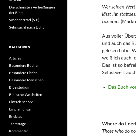
Wer seinen Wert 
Die schönsten Verheißungen
der Bibel
lässt ihn stattd
Wochenrätsel (5-8)
taxieren.
(Marku
Sehnsucht nach Licht
Aus voller Über
und auch das Bu
KATEGORIEN
gelesen habe. W
weiß ich auch, 
Articles
Das ist so befr
Besondere Bücher
Selbstwert auch
Besondere Lieder
Besondere Menschen
Das Buch vo
Bibelstudium
Biblische Weisheiten
Einfach schön!
Empfehlungen
Erlebtes
Where do I der
Jahrestage
Those who do not
Kommentar