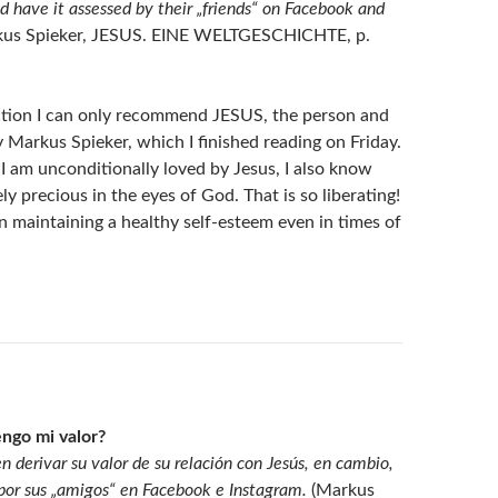
d have it assessed by their „friends“ on Facebook and
us Spieker, JESUS. EINE WELTGESCHICHTE, p.
ction I can only recommend JESUS, the person and
 Markus Spieker, which I finished reading on Friday.
I am unconditionally loved by Jesus, I also know
ely precious in the eyes of God. That is so liberating!
n maintaining a healthy self-esteem even in times of
ngo mi valor?
n derivar su valor de su relación con Jesús, en cambio,
 por sus „amigos“ en Facebook e Instagram.
(Markus