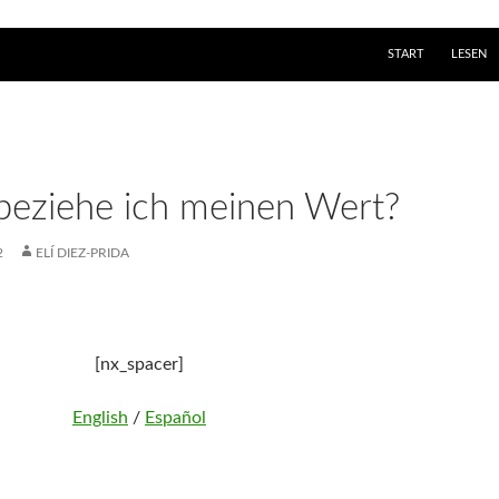
ZUM INHALT SPRI
START
LESEN
eziehe ich meinen Wert?
2
ELÍ DIEZ-PRIDA
[nx_spacer]
English
/
Español