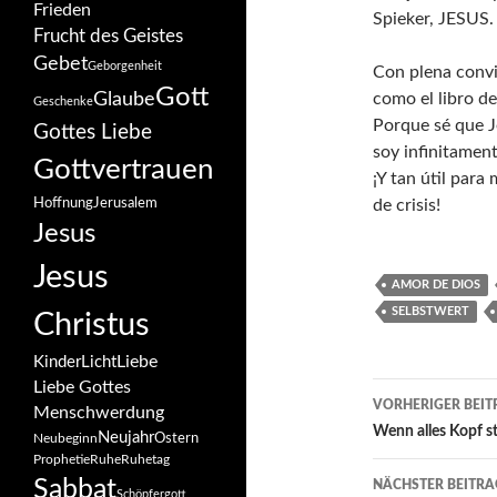
Frieden
Spieker, JESUS
Frucht des Geistes
Gebet
Geborgenheit
Con plena conv
Gott
Glaube
como el libro de
Geschenke
Porque sé que 
Gottes Liebe
soy infinitament
Gottvertrauen
¡Y tan útil par
Hoffnung
Jerusalem
de crisis!
Jesus
Jesus
AMOR DE DIOS
SELBSTWERT
Christus
Liebe
Kinder
Licht
Liebe Gottes
Beitragsn
VORHERIGER BEIT
Menschwerdung
Wenn alles Kopf s
Neujahr
Ostern
Neubeginn
Prophetie
Ruhe
Ruhetag
Sabbat
NÄCHSTER BEITRA
Schöpfergott