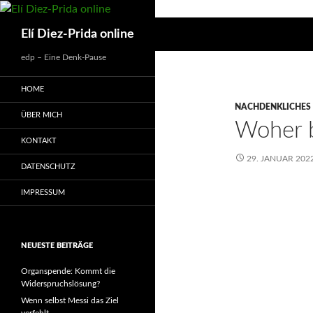
Suchen
Elí Diez-Prida online
edp – Eine Denk-Pause
HOME
NACHDENKLICHES
ÜBER MICH
Woher b
KONTAKT
29. JANUAR 202
DATENSCHUTZ
IMPRESSUM
NEUESTE BEITRÄGE
Organspende: Kommt die
Widerspruchslösung?
Wenn selbst Messi das Ziel
verfehlt