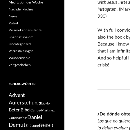
with Jesus instea
Meditation der Woche
Instagram.
(Mark
Nachdenkliches
930)
News
Rätsel
With full convi
Reisen-Länder-Städte
also the book by
Shabbat shalom
Because I know 
Uncategorized
that I am infinit
Veranstaltungen
And so helpful i
Wunderwerke
crisis!
Zeitgeschehen
abcd
SCHLAGWÖRTER
Advent
Auferstehung
Babylon
Beten
Bibel
Carlos-Martínez
¿De dónde obte
Daniel
Coronavirus
Los que no quiere
Demut
Freiheit
Erlösung
lo dejan evaluar