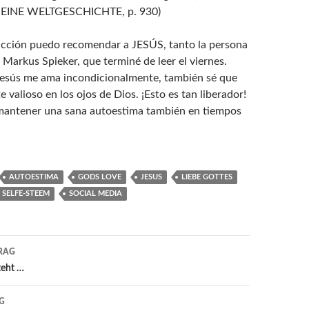
. EINE WELTGESCHICHTE, p. 930)
icción puedo recomendar a JESÚS, tanto la persona
 Markus Spieker, que terminé de leer el viernes.
Jesús me ama incondicionalmente, también sé que
e valioso en los ojos de Dios. ¡Esto es tan liberador!
a mantener una sana autoestima también en tiempos
AUTOESTIMA
GODS LOVE
JESUS
LIEBE GOTTES
SELFE-STEEM
SOCIAL MEDIA
avigation
RAG
teht …
G