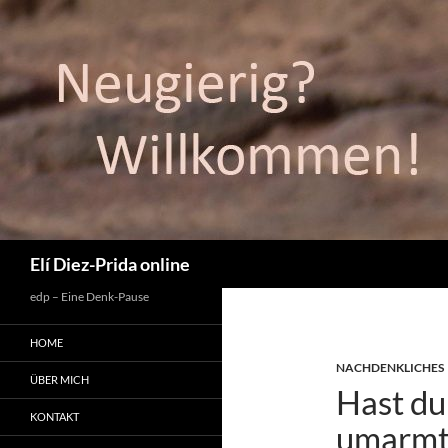
Suchen
Elí Diez-Prida online
edp – Eine Denk-Pause
HOME
NACHDENKLICHES
ÜBER MICH
Hast du
KONTAKT
umarmt