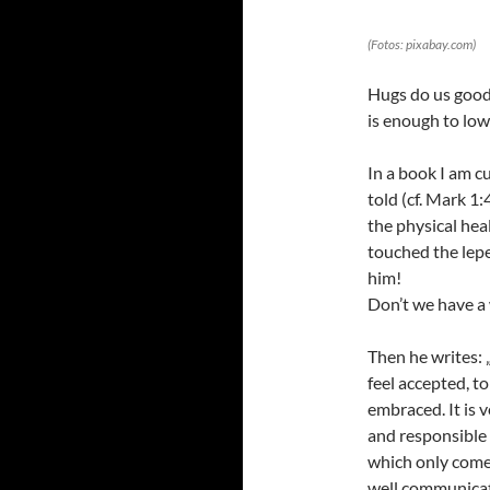
(Fotos: pixabay.com)
Hugs do us good.
is enough to low
In a book I am cu
told (cf. Mark 1
the physical heal
touched the lep
him!
Don’t we have a
Then he writes: 
feel accepted, t
embraced. It is 
and responsible 
which only come
well communicat