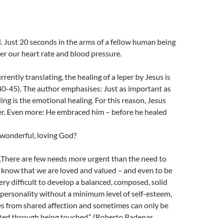
 Just 20 seconds in the arms of a fellow human being
er our heart rate and blood pressure.
rrently translating, the healing of a leper by Jesus is
:40-45). The author emphasises: Just as important as
ing is the emotional healing. For this reason, Jesus
er. Even more: He embraced him – before he healed
 wonderful, loving God?
„There are few needs more urgent than the need to
o know that we are loved and valued – and even to be
very difficult to develop a balanced, composed, solid
personality without a minimum level of self-esteem,
s from shared affection and sometimes can only be
ed through being touched.“ (Roberto Badenas,