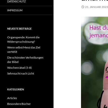
DATENSCHUTZ
21. JANUAR 202
IMPRESSUM
NEUESTE BEITRÄGE
Organspende: Kommt die
Widerspruchslösung?
Wenn selbst Messi das Ziel
verfehlt
Die schönsten Verheißungen
der Bibel
Wochenrätsel (5-8)
Sehnsucht nach Licht
KATEGORIEN
Articles
Besondere Bücher