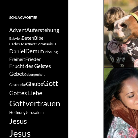
SCHLAGWÖRTER
Auferstehung
Advent
Beten
Bibel
Babylon
Carlos-Martínez
Coronavirus
Demut
Daniel
Erlösung
Frieden
Freiheit
Frucht des Geistes
Gebet
Geborgenheit
Gott
Glaube
Geschenke
Gottes Liebe
Gottvertrauen
Hoffnung
Jerusalem
Jesus
Jesus