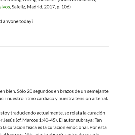
sivos
, Safeliz, Madrid, 2017, p. 106)
d anyone today?
en bien. Sólo 20 segundos en brazos de un semejante
cir nuestro ritmo cardíaco y nuestra tensión arterial.
estoy traduciendo actualmente, se relata la curación
r Jesús (cf. Marcos 1:40-45). El autor subraya: Tan
la curación física es la curación emocional. Por esta
 al leproso. Más aún: le abrazó, ¡antes de curarle!