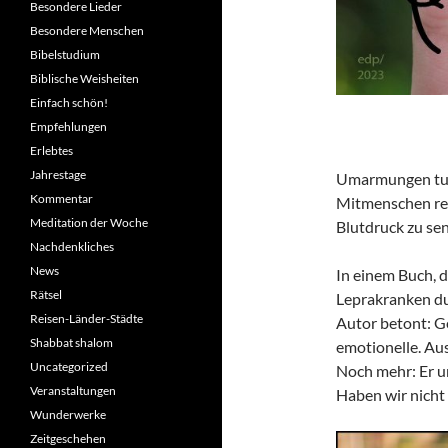
Besondere Lieder
Besondere Menschen
Bibelstudium
Biblische Weisheiten
Einfach schön!
Empfehlungen
Erlebtes
Jahrestage
Umarmungen tun
Kommentar
Mitmenschen rei
Meditation der Woche
Blutdruck zu se
Nachdenkliches
News
In einem Buch, d
Rätsel
Leprakranken du
Reisen-Länder-Städte
Autor betont: Ge
Shabbat shalom
emotionelle. Au
Uncategorized
Noch mehr: Er um
Veranstaltungen
Haben wir nicht
Wunderwerke
Zeitgeschehen