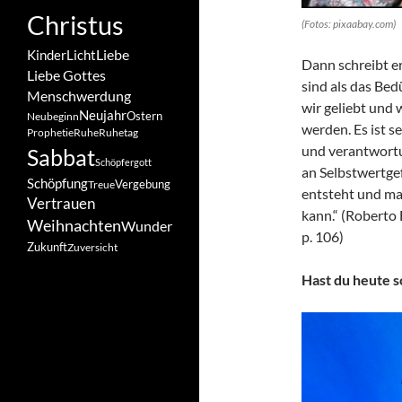
Christus
(Fotos: pixaabay.com)
Liebe
Kinder
Licht
Dann schreibt er
Liebe Gottes
sind als das Bed
Menschwerdung
wir geliebt und
Neujahr
Ostern
Neubeginn
werden. Es ist s
Prophetie
Ruhe
Ruhetag
und verantwort
Sabbat
Schöpfergott
an Selbstwertgef
Schöpfung
Vergebung
Treue
entsteht und ma
Vertrauen
kann.“ (Roberto
Weihnachten
Wunder
p. 106)
Zukunft
Zuversicht
Hast du heute 