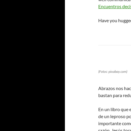
Encuentros deci
Have you hugge
(Fotos: pixabay.com)
Abrazos nos hac
bastan para redu
En un libro que 
de un leproso po
importante como 
razón, Jesús tocó