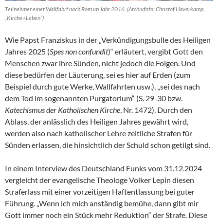
Teilnehmer einer Wallfahrt nach Rom im Jahr 2016. (Archivfoto: Christof Haverkamp,
„Kirche+Leben“)
Wie Papst Franziskus in der „Verkündigungsbulle des Heiligen
Jahres 2025 (
Spes non confundit
)“ erläutert, vergibt Gott den
Menschen zwar ihre Sünden, nicht jedoch die Folgen. Und
diese bedürfen der Läuterung, sei es hier auf Erden (zum
Beispiel durch gute Werke, Wallfahrten usw.), „sei des nach
dem Tod im sogenannten Purgatorium“ (S. 29-30 bzw.
Katechismus der Katholischen Kirche
, Nr. 1472). Durch den
Ablass, der anlässlich des Heiligen Jahres gewährt wird,
werden also nach katholischer Lehre zeitliche Strafen für
Sünden erlassen, die hinsichtlich der Schuld schon getilgt sind.
In einem Interview des Deutschland Funks vom 31.12.2024
vergleicht der evangelische Theologe Volker Lepin diesen
Straferlass mit einer vorzeitigen Haftentlassung bei guter
Führung. „Wenn ich mich anständig bemühe, dann gibt mir
Gott immer noch ein Stück mehr Reduktion“ der Strafe. Diese