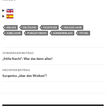
ABLASS
ERLÖSUNG
FEGEFEUER
HEILIGES JAHR
JUBELJAHR
PURGATORIUM
SÜNDENERLASS
TETZEL
Beitragsnavigation
VORHERIGER BEITRAG
„Stille Nacht“: War das denn alles?
NÄCHSTER BEITRAG
Sorgenlos „über den Wolken“?