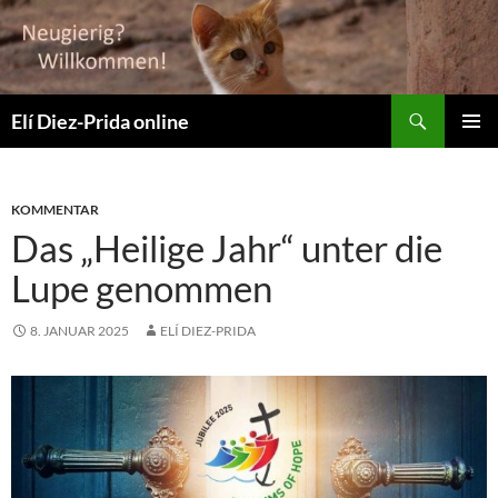
Suchen
Elí Diez-Prida online
ZUM
PRIMÄR
INHALT
MENÜ
SPRINGEN
KOMMENTAR
Das „Heilige Jahr“ unter die
Lupe genommen
8. JANUAR 2025
ELÍ DIEZ-PRIDA