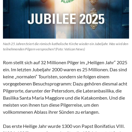
Nach 25 Jahren feiert die römisch-katholische Kirche wieder ein Jubeljahr. Was wird den
teilnehmenden Pilgern versprochen? (Foto: Vatican News)
Rom stellt sich auf 32 Millionen Pilger im „Heiligen Jahr“ 2025
ein. Im letzten Jubeljahr 2000 waren es 25 Millionen. Das sind
keine „normalen“ Touristen, sondern sie folgen einem
vorgegebenen Besuchsprogramm: Dazu gehören diesmal acht
Pilgerorte, darunter der Petersdom, die Lateranbasilika, die
Basilika Santa Maria Maggiore und die Katakomben. Und die
meisten von ihnen tun diese Pilgerreise, um den
vollkommenen Ablass ihrer Sünden zu erlangen.
Das erste Heilige Jahr wurde 1300 von Papst Bonifatius VIII.