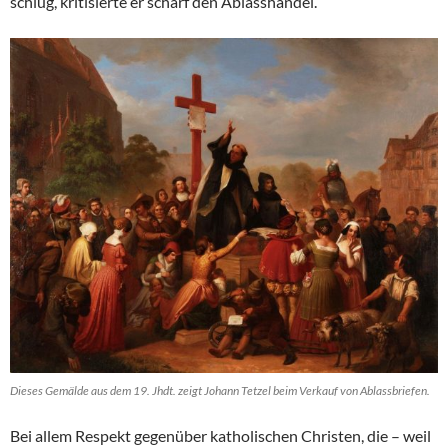
schlug, kritisierte er scharf den Ablasshandel.
Dieses Gemälde aus dem 19. Jhdt. zeigt Johann Tetzel beim Verkauf von Ablassbriefen.
Bei allem Respekt gegenüber katholischen Christen, die – weil