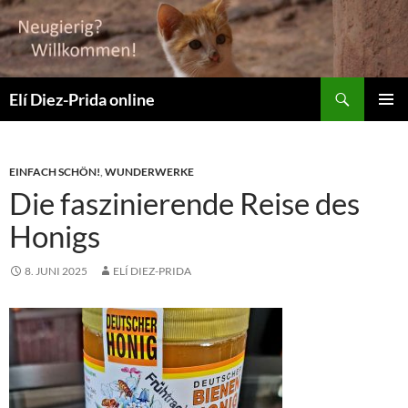
Suchen
Elí Diez-Prida online
ZUM
PRIMÄR
INHALT
MENÜ
SPRINGEN
EINFACH SCHÖN!
,
WUNDERWERKE
Die faszinierende Reise des
Honigs
8. JUNI 2025
ELÍ DIEZ-PRIDA