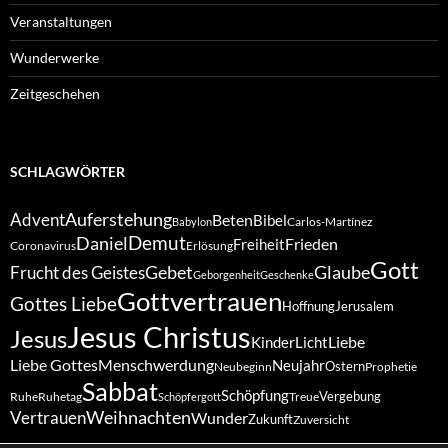
Veranstaltungen
Wunderwerke
Zeitgeschehen
SCHLAGWÖRTER
Auferstehung
Advent
Beten
Bibel
Carlos-Martínez
Babylon
Demut
Daniel
Frieden
Freiheit
Coronavirus
Erlösung
Gott
Gebet
Glaube
Frucht des Geistes
Geborgenheit
Geschenke
Gottvertrauen
Gottes Liebe
Hoffnung
Jerusalem
Jesus Christus
Jesus
Liebe
Kinder
Licht
Liebe Gottes
Menschwerdung
Neujahr
Ostern
Neubeginn
Prophetie
Sabbat
Schöpfung
Vergebung
Ruhe
Ruhetag
Treue
Schöpfergott
Weihnachten
Vertrauen
Wunder
Zukunft
Zuversicht