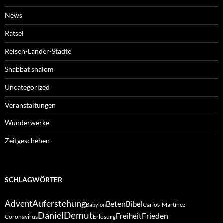
News
Rätsel
Reisen-Länder-Städte
Shabbat shalom
Uncategorized
Veranstaltungen
Wunderwerke
Zeitgeschehen
SCHLAGWÖRTER
Auferstehung
Advent
Beten
Bibel
Carlos-Martínez
Babylon
Demut
Daniel
Frieden
Freiheit
Coronavirus
Erlösung