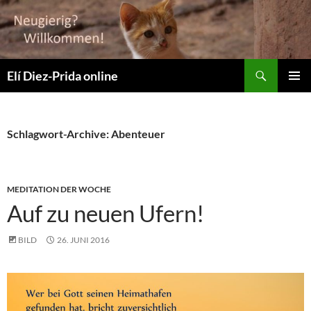
Suchen
Elí Diez-Prida online
ZUM
PRIMÄR
INHALT
MENÜ
SPRINGEN
Schlagwort-Archive: Abenteuer
MEDITATION DER WOCHE
Auf zu neuen Ufern!
BILD
26. JUNI 2016