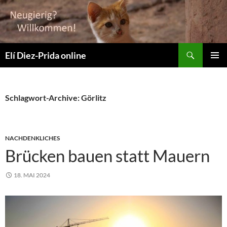
Suchen
Elí Diez-Prida online
ZUM
PRIMÄR
INHALT
MENÜ
SPRINGEN
Schlagwort-Archive: Görlitz
NACHDENKLICHES
Brücken bauen statt Mauern
18. MAI 2024