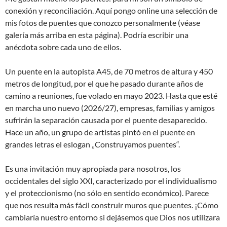
conexión y reconciliación. Aquí pongo online una selección de
mis fotos de puentes que conozco personalmente (véase
galería más arriba en esta página). Podría escribir una
anécdota sobre cada uno de ellos.
Un puente en la autopista A45, de 70 metros de altura y 450
metros de longitud, por el que he pasado durante años de
camino a reuniones, fue volado en mayo 2023. Hasta que esté
en marcha uno nuevo (2026/27), empresas, familias y amigos
sufrirán la separación causada por el puente desaparecido.
Hace un año, un grupo de artistas pintó en el puente en
grandes letras el eslogan „Construyamos puentes“.
Es una invitación muy apropiada para nosotros, los
occidentales del siglo XXI, caracterizado por el individualismo
y el proteccionismo (no sólo en sentido económico). Parece
que nos resulta más fácil construir muros que puentes. ¡Cómo
cambiaría nuestro entorno si dejásemos que Dios nos utilizara