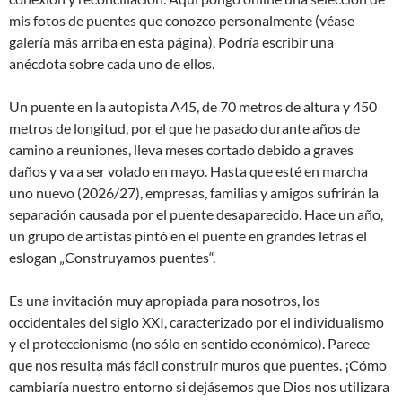
mis fotos de puentes que conozco personalmente (véase
galería más arriba en esta página). Podría escribir una
anécdota sobre cada uno de ellos.
Un puente en la autopista A45, de 70 metros de altura y 450
metros de longitud, por el que he pasado durante años de
camino a reuniones, lleva meses cortado debido a graves
daños y va a ser volado en mayo. Hasta que esté en marcha
uno nuevo (2026/27), empresas, familias y amigos sufrirán la
separación causada por el puente desaparecido. Hace un año,
un grupo de artistas pintó en el puente en grandes letras el
eslogan „Construyamos puentes“.
Es una invitación muy apropiada para nosotros, los
occidentales del siglo XXI, caracterizado por el individualismo
y el proteccionismo (no sólo en sentido económico). Parece
que nos resulta más fácil construir muros que puentes. ¡Cómo
cambiaría nuestro entorno si dejásemos que Dios nos utilizara