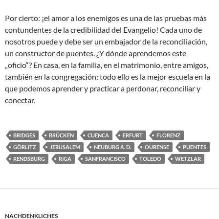
Por cierto: ¡el amor a los enemigos es una de las pruebas más
contundentes de la credibilidad del Evangelio! Cada uno de
nosotros puede y debe ser un embajador de la reconciliación,
un constructor de puentes. ¿Y dónde aprendemos este
„oficio“? En casa, en la familia, en el matrimonio, entre amigos,
también en la congregación: todo ello es la mejor escuela en la
que podemos aprender y practicar a perdonar, reconciliar y
conectar.
BRIDGES
BRÜCKEN
CUENCA
ERFURT
FLORENZ
GÖRLITZ
JERUSALEM
NEUBURG A. D.
OURENSE
PUENTES
RENDSBURG
RIGA
SANFRANCISCO
TOLEDO
WETZLAR
NACHDENKLICHES