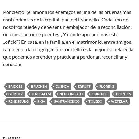
Por cierto: ¡el amor a los enemigos es una de las pruebas más
contundentes de la credibilidad del Evangelio! Cada uno de
nosotros puede y debe ser un embajador de la reconciliación,
un constructor de puentes. ¿Y dónde aprendemos este
„oficio“? En casa, en la familia, en el matrimonio, entre amigos,
también en la congregación: todo ello es la mejor escuela en la
que podemos aprender y practicar a perdonar, reconciliar y
conectar.
BRIDGES
BRÜCKEN
CUENCA
ERFURT
FLORENZ
GÖRLITZ
JERUSALEM
NEUBURG A. D.
OURENSE
PUENTES
RENDSBURG
RIGA
SANFRANCISCO
TOLEDO
WETZLAR
ERLEBTES