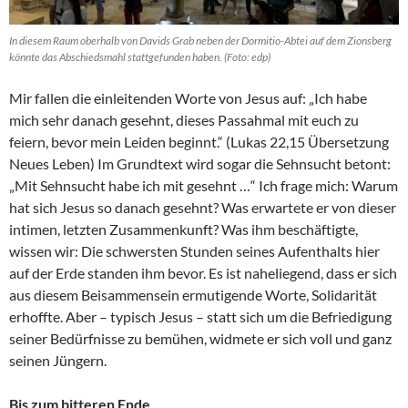
In diesem Raum oberhalb von Davids Grab neben der Dormitio-Abtei auf dem Zionsberg
könnte das Abschiedsmahl stattgefunden haben. (Foto: edp)
Mir fallen die einleitenden Worte von Jesus auf: „Ich habe
mich sehr danach gesehnt, dieses Passahmal mit euch zu
feiern, bevor mein Leiden beginnt.“ (Lukas 22,15 Übersetzung
Neues Leben) Im Grundtext wird sogar die Sehnsucht betont:
„Mit Sehnsucht habe ich mit gesehnt …“ Ich frage mich: Warum
hat sich Jesus so danach gesehnt? Was erwartete er von dieser
intimen, letzten Zusammenkunft? Was ihm beschäftigte,
wissen wir: Die schwersten Stunden seines Aufenthalts hier
auf der Erde standen ihm bevor. Es ist naheliegend, dass er sich
aus diesem Beisammensein ermutigende Worte, Solidarität
erhoffte. Aber – typisch Jesus – statt sich um die Befriedigung
seiner Bedürfnisse zu bemühen, widmete er sich voll und ganz
seinen Jüngern.
Bis zum bitteren Ende