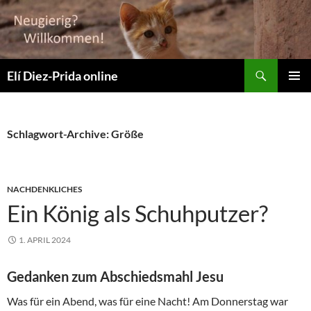
Suchen
Elí Diez-Prida online
ZUM
PRIMÄR
INHALT
MENÜ
SPRINGEN
Schlagwort-Archive: Größe
NACHDENKLICHES
Ein König als Schuhputzer?
1. APRIL 2024
Gedanken zum Abschiedsmahl Jesu
Was für ein Abend, was für eine Nacht! Am Donnerstag war