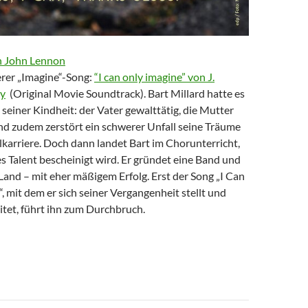
n John Lennon
erer „Imagine“-Song:
“I can only imagine” von J.
ey
(Original Movie Soundtrack). Bart Millard hatte es
n seiner Kindheit: der Vater gewalttätig, die Mutter
d zudem zerstört ein schwerer Unfall seine Träume
lkarriere. Doch dann landet Bart im Chorunterricht,
 Talent bescheinigt wird. Er gründet eine Band und
Land – mit eher mäßigem Erfolg. Erst der Song „I Can
, mit dem er sich seiner Vergangenheit stellt und
itet, führt ihn zum Durchbruch.