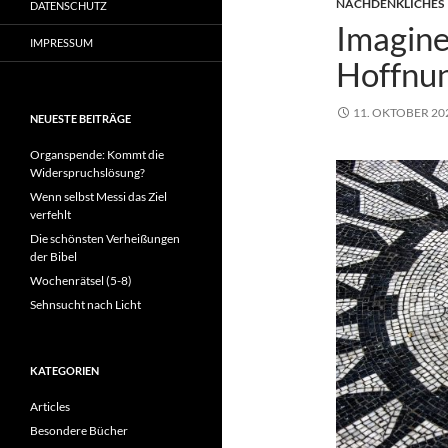
NACHDENKLICHES
DATENSCHUTZ
Imagine
IMPRESSUM
Hoffnu
11. OKTOBER 20
NEUESTE BEITRÄGE
Organspende: Kommt die
Widerspruchslösung?
Wenn selbst Messi das Ziel
verfehlt
Die schönsten Verheißungen
der Bibel
Wochenrätsel (5-8)
Sehnsucht nach Licht
KATEGORIEN
Articles
Besondere Bücher