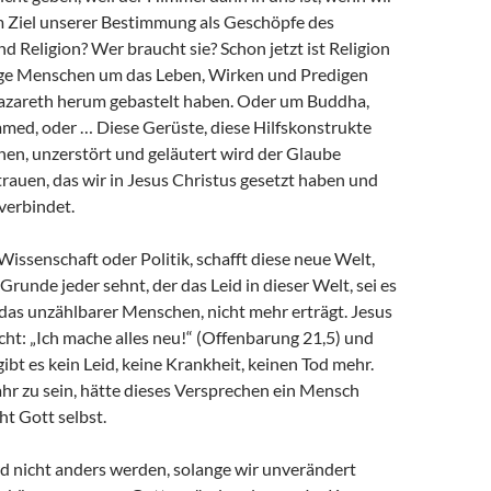
am Ziel unserer Bestimmung als Geschöpfe des
d Religion? Wer braucht sie? Schon jetzt ist Religion
uge Menschen um das Leben, Wirken und Predigen
azareth herum gebastelt haben. Oder um Buddha,
d, oder … Diese Gerüste, diese Hilfskonstrukte
en, unzerstört und geläutert wird der Glaube
trauen, das wir in Jesus Christus gesetzt haben und
verbindet.
 Wissenschaft oder Politik, schafft diese neue Welt,
Grunde jeder sehnt, der das Leid in dieser Welt, sei es
 das unzählbarer Menschen, nicht mehr erträgt. Jesus
cht: „Ich mache alles neu!“ (Offenbarung 21,5) und
gibt es kein Leid, keine Krankheit, keinen Tod mehr.
hr zu sein, hätte dieses Versprechen ein Mensch
t Gott selbst.
d nicht anders werden, solange wir unverändert