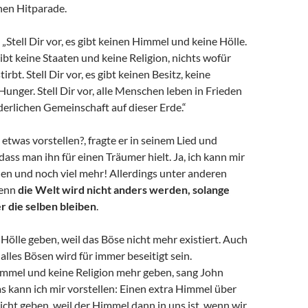
chen Hitparade.
 „Stell Dir vor, es gibt keinen Himmel und keine Hölle.
 gibt keine Staaten und keine Religion, nichts wofür
irbt. Stell Dir vor, es gibt keinen Besitz, keine
Hunger. Stell Dir vor, alle Menschen leben in Frieden
derlichen Gemeinschaft auf dieser Erde.“
 etwas vorstellen?, fragte er in seinem Lied und
dass man ihn für einen Träumer hielt. Ja, ich kann mir
llen und noch viel mehr! Allerdings unter anderen
Denn
die Welt wird nicht anders werden, solange
 die selben bleiben
.
e Hölle geben, weil das Böse nicht mehr existiert. Auch
alles Bösen wird für immer beseitigt sein.
Himmel und keine Religion mehr geben, sang John
s kann ich mir vorstellen: Einen extra Himmel über
icht geben, weil der Himmel dann in uns ist, wenn wir