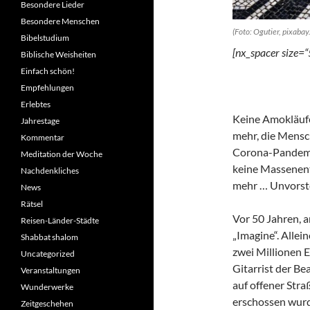
Besondere Lieder
Besondere Menschen
(Foto: Ogutier, pixabay
Bibelstudium
[nx_spacer size=“
Biblische Weisheiten
Einfach schön!
Empfehlungen
Erlebtes
Keine Amokläufe
Jahrestage
mehr, die Mensc
Kommentar
Corona-Pandemie
Meditation der Woche
keine Massenent
Nachdenkliches
mehr … Unvorstel
News
Rätsel
Vor 50 Jahren, 
Reisen-Länder-Städte
„Imagine“. Allei
Shabbat shalom
zwei Millionen 
Uncategorized
Gitarrist der Be
Veranstaltungen
auf offener Str
Wunderwerke
erschossen wurde
Zeitgeschehen