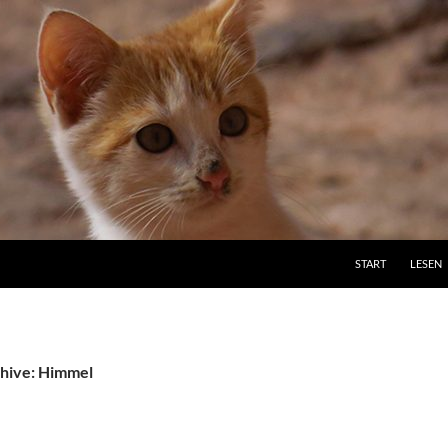
ZUM INHALT SPRI
START
LESEN
hive: Himmel