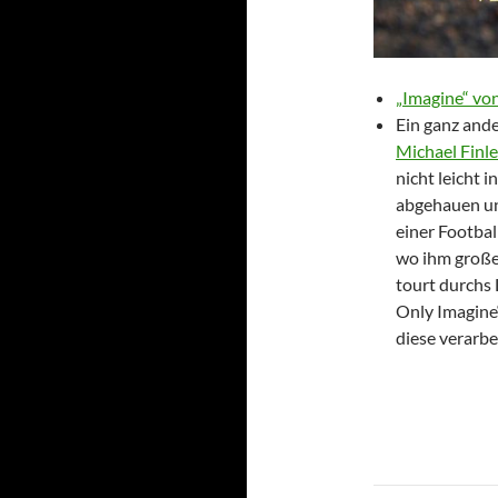
„Imagine“ vo
Ein ganz and
Michael Finl
nicht leicht i
abgehauen un
einer Footbal
wo ihm großes
tourt durchs 
Only Imagine“
diese verarbe