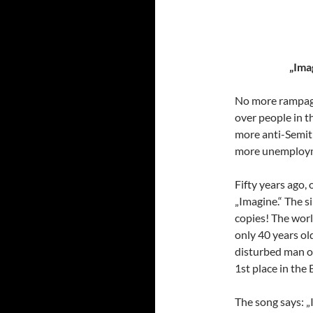
„Ima
No more rampages
over people in 
more anti-Semit
more unemployme
Fifty years ago,
„Imagine.“ The s
copies! The worl
only 40 years ol
disturbed man o
1st place in the 
The song says: „