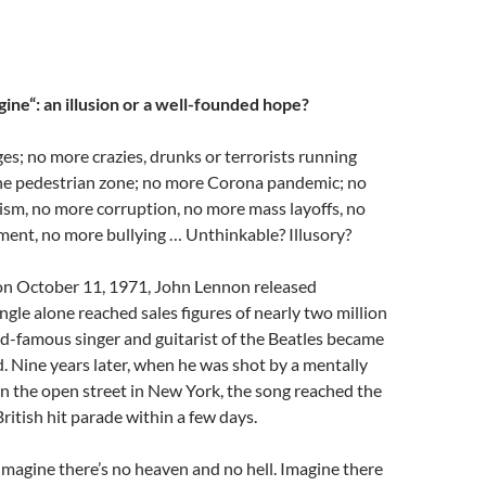
gine“: an illusion or a well-founded hope?
; no more crazies, drunks or terrorists running
the pedestrian zone; no more Corona pandemic; no
ism, no more corruption, no more mass layoffs, no
nt, no more bullying … Unthinkable? Illusory?
 on October 11, 1971, John Lennon released
ingle alone reached sales figures of nearly two million
d-famous singer and guitarist of the Beatles became
d. Nine years later, when he was shot by a mentally
n the open street in New York, the song reached the
British hit parade within a few days.
Imagine there’s no heaven and no hell. Imagine there