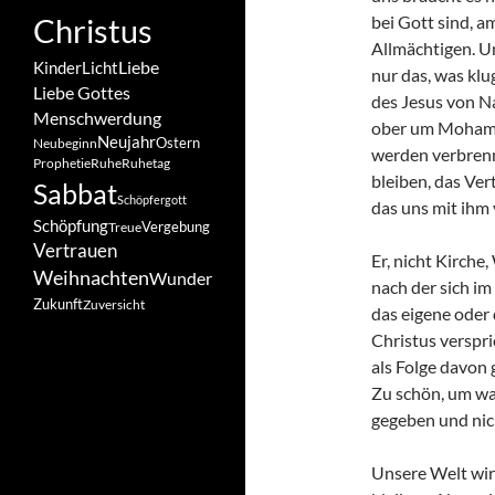
Christus
bei Gott sind, 
Allmächtigen. Un
Liebe
Kinder
Licht
nur das, was kl
Liebe Gottes
des Jesus von N
Menschwerdung
ober um Mohamme
Neujahr
Ostern
Neubeginn
werden verbrenn
Prophetie
Ruhe
Ruhetag
bleiben, das Ver
Sabbat
Schöpfergott
das uns mit ihm 
Schöpfung
Vergebung
Treue
Vertrauen
Er, nicht Kirche,
Weihnachten
Wunder
nach der sich im 
Zukunft
Zuversicht
das eigene oder
Christus verspri
als Folge davon 
Zu schön, um wa
gegeben und nich
Unsere Welt wir