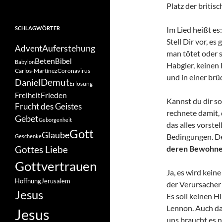
Platz der britis
SCHLAGWÖRTER
Im Lied heißt es:
Stell Dir vor, es
Auferstehung
Advent
man tötet oder st
Beten
Bibel
Babylon
Habgier, keinen 
Carlos-Martínez
Coronavirus
und in einer brü
Demut
Daniel
Erlösung
Frieden
Freiheit
Kannst du dir so
Frucht des Geistes
rechnete damit, 
Gebet
Geborgenheit
das alles vorste
Gott
Glaube
Bedingungen. 
Geschenke
Gottes Liebe
deren Bewohner
Gottvertrauen
Ja, es wird kein
Hoffnung
Jerusalem
der Verursacher 
Jesus
Es soll keinen 
Lennon. Auch da
Jesus
uns braucht es n