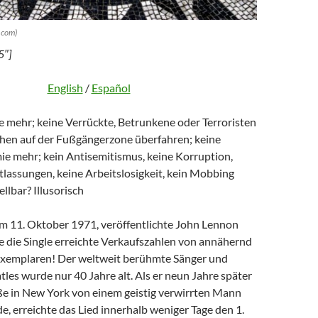
.com)
5″]
English
/
Español
 mehr; keine Verrückte, Betrunkene oder Terroristen
hen auf der Fußgängerzone überfahren; keine
 mehr; kein Antisemitismus, keine Korruption,
lassungen, keine Arbeitslosigkeit, kein Mobbing
lbar? Illusorisch
am 11. Oktober 1971, veröffentlichte John Lennon
ne die Single erreichte Verkaufszahlen von annähernd
Exemplaren! Der weltweit berühmte Sänger und
atles wurde nur 40 Jahre alt. Als er neun Jahre später
aße in New York von einem geistig verwirrten Mann
, erreichte das Lied innerhalb weniger Tage den 1.