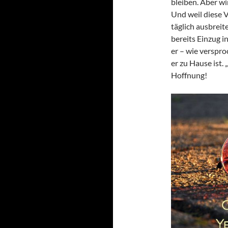
bleiben. Aber wi
Und weil diese 
täglich ausbreit
bereits Einzug i
er – wie verspr
er zu Hause ist.
Hoffnung!