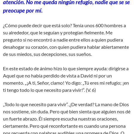
atención. No me queda ningún refugio, nadie que se se
preocupe por mí.
¿Cómo puede decir que está solo? Tenía unos 600 hombres a
su alrededor, que le seguían y protegían fielmente. Me
pregunto si no encontró a nadie entre ellos a quien pudiera
desahogar su corazón, con quien pudiera hablar abiertamente
de sus miedos, sus decepciones, sus sueños.
En este estado de ánimo hizo lo que siempre ayuda: dirigirse a
Aquel que no había perdido de vista a David ni por un
momento. „¡A ti, Señor, clamo! Yo digo: „Tú eres mi refugio; ¡en
ti tengo todo lo que necesito para vivir!“. (V. 6)
„Todo lo que necesito para vivir“. ¿De verdad? La mano de Dios
nos sostiene, sin duda. Pero qué bien sienta que alguien nos dé
un fuerte abrazo. Él siempre escucha nuestras oraciones,
ciertamente. Pero qué reconfortante es cuando una persona
nos recuerda con palabras audibles una promesa de Dios. O