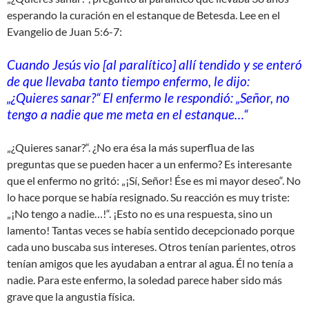
esperando la curación en el estanque de Betesda. Lee en el
Evangelio de Juan 5:6-7:
Cuando Jesús vio [al paralítico] allí tendido y se enteró
de que llevaba tanto tiempo enfermo, le dijo:
„¿Quieres sanar?“ El enfermo le respondió: „Señor, no
tengo a nadie que me meta en el estanque…“
„¿Quieres sanar?“. ¿No era ésa la más superflua de las
preguntas que se pueden hacer a un enfermo? Es interesante
que el enfermo no gritó: „¡Sí, Señor! Ése es mi mayor deseo“. No
lo hace porque se había resignado. Su reacción es muy triste:
„¡No tengo a nadie…!“. ¡Esto no es una respuesta, sino un
lamento! Tantas veces se había sentido decepcionado porque
cada uno buscaba sus intereses. Otros tenían parientes, otros
tenían amigos que les ayudaban a entrar al agua. Él no tenía a
nadie. Para este enfermo, la soledad parece haber sido más
grave que la angustia física.