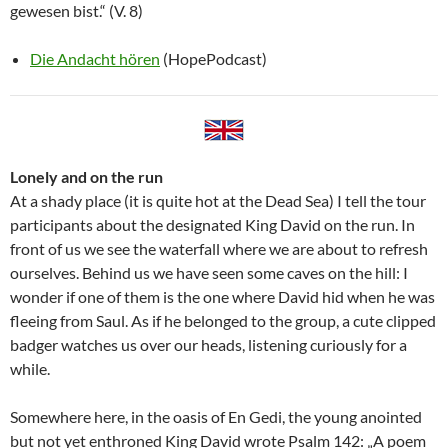
gewesen bist.“ (V. 8)
Die Andacht hören
(HopePodcast)
Lonely and on the run
At a shady place (it is quite hot at the Dead Sea) I tell the tour
participants about the designated King David on the run. In
front of us we see the waterfall where we are about to refresh
ourselves. Behind us we have seen some caves on the hill: I
wonder if one of them is the one where David hid when he was
fleeing from Saul. As if he belonged to the group, a cute clipped
badger watches us over our heads, listening curiously for a
while.
Somewhere here, in the oasis of En Gedi, the young anointed
but not yet enthroned King David wrote Psalm 142: „A poem