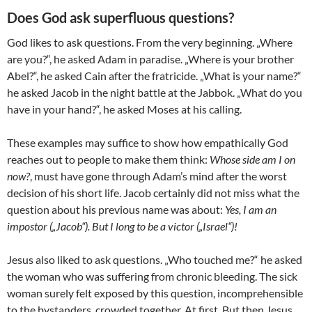
Does God ask superfluous questions?
God likes to ask questions. From the very beginning. „Where
are you?“, he asked Adam in paradise. „Where is your brother
Abel?“, he asked Cain after the fratricide. „What is your name?“
he asked Jacob in the night battle at the Jabbok. „What do you
have in your hand?“, he asked Moses at his calling.
These examples may suffice to show how empathically God
reaches out to people to make them think:
Whose side am I on
now?
, must have gone through Adam’s mind after the worst
decision of his short life. Jacob certainly did not miss what the
question about his previous name was about:
Yes, I am an
impostor („Jacob“). But I long to be a victor („Israel“)!
Jesus also liked to ask questions. „Who touched me?“ he asked
the woman who was suffering from chronic bleeding. The sick
woman surely felt exposed by this question, incomprehensible
to the bystanders, crowded together. At first. But then Jesus