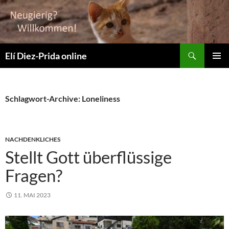
Suchen
Elí Diez-Prida online
ZUM
PRIMÄR
INHALT
MENÜ
SPRINGEN
Schlagwort-Archive: Loneliness
NACHDENKLICHES
Stellt Gott überflüssige
Fragen?
11. MAI 2023