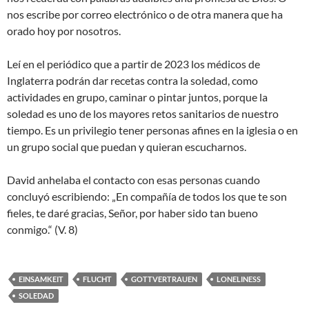
nos escribe por correo electrónico o de otra manera que ha
orado hoy por nosotros.
Leí en el periódico que a partir de 2023 los médicos de
Inglaterra podrán dar recetas contra la soledad, como
actividades en grupo, caminar o pintar juntos, porque la
soledad es uno de los mayores retos sanitarios de nuestro
tiempo. Es un privilegio tener personas afines en la iglesia o en
un grupo social que puedan y quieran escucharnos.
David anhelaba el contacto con esas personas cuando
concluyó escribiendo: „En compañía de todos los que te son
fieles, te daré gracias, Señor, por haber sido tan bueno
conmigo.“ (V. 8)
EINSAMKEIT
FLUCHT
GOTTVERTRAUEN
LONELINESS
SOLEDAD