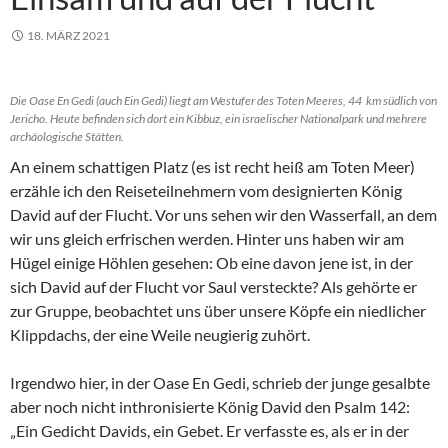
18. MÄRZ 2021
Die Oase En Gedi (auch Ein Gedi) liegt am Westufer des Toten Meeres, 44 km südlich von
Jericho. Heute befinden sich dort ein Kibbuz, ein israelischer Nationalpark und mehrere
archäologische Stätten.
An einem schattigen Platz (es ist recht heiß am Toten Meer)
erzähle ich den Reiseteilnehmern vom designierten König
David auf der Flucht. Vor uns sehen wir den Wasserfall, an dem
wir uns gleich erfrischen werden. Hinter uns haben wir am
Hügel einige Höhlen gesehen: Ob eine davon jene ist, in der
sich David auf der Flucht vor Saul versteckte? Als gehörte er
zur Gruppe, beobachtet uns über unsere Köpfe ein niedlicher
Klippdachs, der eine Weile neugierig zuhört.
Irgendwo hier, in der Oase En Gedi, schrieb der junge gesalbte
aber noch nicht inthronisierte König David den Psalm 142:
„Ein Gedicht Davids, ein Gebet. Er verfasste es, als er in der