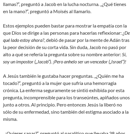
llamas?“, preguntó a Jacob en la lucha nocturna. „¿Qué tienes
en la mano?“, preguntó a Moisés al llamarlo.
Estos ejemplos pueden bastar para mostrar la empatía con la
que Dios se dirige a las personas para hacerlas reflexionar:
¿De
qué lado estoy ahora?
, debió de pasar por la mente de Adán tras
la peor decisión de su corta vida. Sin duda, Jacob no pasó por
alto a qué se refería la pregunta sobre su nombre anterior:
Sí,
soy un impostor („Jacob“). ¡Pero anhelo ser un vencedor („Israel“)!
A Jesús también le gustaba hacer preguntas. „¿Quién me ha
tocado?“, preguntó a la mujer que sufría una hemorragia
crónica. La enferma seguramente se sintió exhibida por esta
pregunta, incomprensible para los transeúntes, apiñados unos
junto a otros. Al principio. Pero entonces Jesús la liberó no
sólo de su enfermedad, sino también del estigma asociado a la
misma.
„¿Quieres sanar?“, preguntó al paralítico que llevaba 38 años