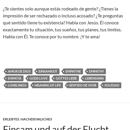
¿Te sientes solo aunque estás rodeado de gente? ¿Tienes la
impresión de ser rechazado o incluso acosado? ¿Te preguntas
qué sentido tiene tu existencia? Habla con Jesús. Él conoce
exactamente tu situación, tus sueños, tus planes, tus límites.
Habla con Él. Te conoce por tu nombre. ¡Y te ama!
AMOR DE DIOS
EINSAMKEIT
EMPATHIE
EMPATHY
EMPATÍA
GODS LOVE
GOTTES LIEBE
LEBENSSINN
LONELINESS
MEANING OF LIFE
SENTIDO DE VIVIR
SOLEDAD
ERLEBTES
,
NACHDENKLICHES
Einsam und auf der Flucht