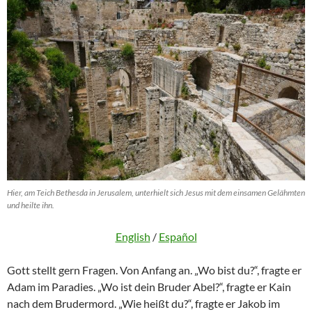
Hier, am Teich Bethesda in Jerusalem, unterhielt sich Jesus mit dem einsamen Gelähmten
und heilte ihn.
English
/
Español
Gott stellt gern Fragen. Von Anfang an. „Wo bist du?“, fragte er
Adam im Paradies. „Wo ist dein Bruder Abel?“, fragte er Kain
nach dem Brudermord. „Wie heißt du?“, fragte er Jakob im