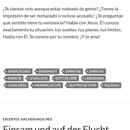
¿Te sientes solo aunque estás rodeado de gente? ¿Tienes la
impresión de ser rechazado o incluso acosado? ¿Te preguntas
qué sentido tiene tu existencia? Habla con Jesús. Él conoce
exactamente tu situación, tus sueños, tus planes, tus límites.
Habla con Él. Te conoce por tu nombre. ¡Y te ama!
AMOR DE DIOS
EINSAMKEIT
EMPATHIE
EMPATHY
EMPATÍA
GODS LOVE
GOTTES LIEBE
LEBENSSINN
LONELINESS
MEANING OF LIFE
SENTIDO DE VIVIR
SOLEDAD
ERLEBTES
,
NACHDENKLICHES
Einsam und auf der Flucht