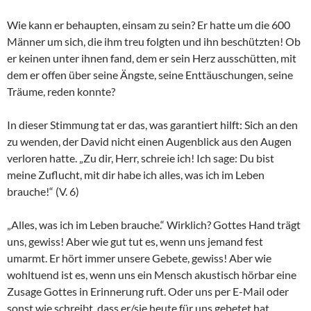
Wie kann er behaupten, einsam zu sein? Er hatte um die 600
Männer um sich, die ihm treu folgten und ihn beschützten! Ob
er keinen unter ihnen fand, dem er sein Herz ausschütten, mit
dem er offen über seine Ängste, seine Enttäuschungen, seine
Träume, reden konnte?
In dieser Stimmung tat er das, was garantiert hilft: Sich an den
zu wenden, der David nicht einen Augenblick aus den Augen
verloren hatte. „Zu dir, Herr, schreie ich! Ich sage: Du bist
meine Zuflucht, mit dir habe ich alles, was ich im Leben
brauche!“ (V. 6)
„Alles, was ich im Leben brauche.“ Wirklich? Gottes Hand trägt
uns, gewiss! Aber wie gut tut es, wenn uns jemand fest
umarmt. Er hört immer unsere Gebete, gewiss! Aber wie
wohltuend ist es, wenn uns ein Mensch akustisch hörbar eine
Zusage Gottes in Erinnerung ruft. Oder uns per E-Mail oder
sonst wie schreibt, dass er/sie heute für uns gebetet hat.