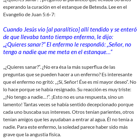
esperando la curación en el estanque de Betesda. Lee en el
Evangelio de Juan 5:6-7:
Cuando Jesús vio [al paralítico] allí tendido y se enteró
de que llevaba tanto tiempo enfermo, le dijo:
„¿Quieres sanar?“ El enfermo le respondió: „Señor, no
tengo a nadie que me meta en el estanque…“
„¿Quieres sanar?“. ¿No era ésa la más superflua de las
preguntas que se pueden hacer a un enfermo? Es interesante
que el enfermo no gritó: „¡Sí, Señor! Ése es mi mayor deseo“. No
lo hace porque se había resignado. Su reacción es muy triste:
„¡No tengo a nadie…!“. ¡Esto no es una respuesta, sino un
lamento! Tantas veces se había sentido decepcionado porque
cada uno buscaba sus intereses. Otros tenían parientes, otros
tenían amigos que les ayudaban a entrar al agua. Él no tenía a
nadie. Para este enfermo, la soledad parece haber sido más
grave que la angustia física.