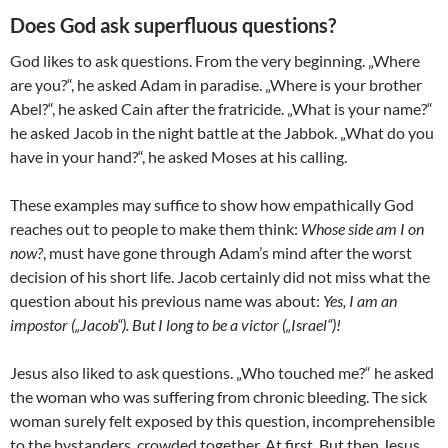
Does God ask superfluous questions?
God likes to ask questions. From the very beginning. „Where
are you?“, he asked Adam in paradise. „Where is your brother
Abel?“, he asked Cain after the fratricide. „What is your name?“
he asked Jacob in the night battle at the Jabbok. „What do you
have in your hand?“, he asked Moses at his calling.
These examples may suffice to show how empathically God
reaches out to people to make them think:
Whose side am I on
now?
, must have gone through Adam’s mind after the worst
decision of his short life. Jacob certainly did not miss what the
question about his previous name was about:
Yes, I am an
impostor („Jacob“). But I long to be a victor („Israel“)!
Jesus also liked to ask questions. „Who touched me?“ he asked
the woman who was suffering from chronic bleeding. The sick
woman surely felt exposed by this question, incomprehensible
to the bystanders, crowded together. At first. But then Jesus