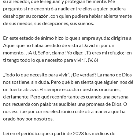
su alrededor, que le seguían y protegían fielmente. Me
pregunto si no encontró a nadie entre ellos a quien pudiera
desahogar su corazón, con quien pudiera hablar abiertamente
de sus miedos, sus decepciones, sus sueños.
En este estado de ánimo hizo lo que siempre ayuda: dirigirse a
Aquel que no había perdido de vista a David ni por un
momento. „¡A ti, Señor, clamo! Yo digo: „Tú eres mi refugio; ¡en
ti tengo todo lo que necesito para vivir!“. (V. 6)
„Todo lo que necesito para vivir“. ¿De verdad? La mano de Dios
nos sostiene, sin duda. Pero qué bien sienta que alguien nos dé
un fuerte abrazo. Él siempre escucha nuestras oraciones,
ciertamente. Pero qué reconfortante es cuando una persona
nos recuerda con palabras audibles una promesa de Dios. O
nos escribe por correo electrónico o de otra manera que ha
orado hoy por nosotros.
Leí en el periódico que a partir de 2023 los médicos de