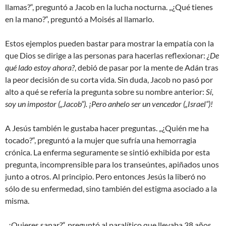
llamas?“, preguntó a Jacob en la lucha nocturna. „¿Qué tienes
en la mano?“, preguntó a Moisés al llamarlo.
Estos ejemplos pueden bastar para mostrar la empatía con la
que Dios se dirige a las personas para hacerlas reflexionar:
¿De
qué lado estoy ahora?
, debió de pasar por la mente de Adán tras
la peor decisión de su corta vida. Sin duda, Jacob no pasó por
alto a qué se refería la pregunta sobre su nombre anterior:
Sí,
soy un impostor („Jacob“). ¡Pero anhelo ser un vencedor („Israel“)!
A Jesús también le gustaba hacer preguntas. „¿Quién me ha
tocado?“, preguntó a la mujer que sufría una hemorragia
crónica. La enferma seguramente se sintió exhibida por esta
pregunta, incomprensible para los transeúntes, apiñados unos
junto a otros. Al principio. Pero entonces Jesús la liberó no
sólo de su enfermedad, sino también del estigma asociado a la
misma.
„¿Quieres sanar?“, preguntó al paralítico que llevaba 38 años