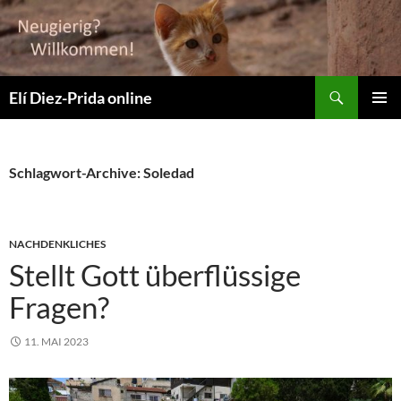
Suchen
Elí Diez-Prida online
ZUM
PRIMÄR
INHALT
MENÜ
SPRINGEN
Schlagwort-Archive: Soledad
NACHDENKLICHES
Stellt Gott überflüssige
Fragen?
11. MAI 2023