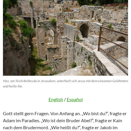
Hier, am Teich Bethesda in Jerusalem, unterhielt sich Jesus mit dem einsamen Gelähmten
und heilte ihn.
English
/
Español
Gott stellt gern Fragen. Von Anfang an. „Wo bist du?“, fragte er
Adam im Paradies. „Wo ist dein Bruder Abel?“, fragte er Kain
nach dem Brudermord. „Wie heißt du?“, fragte er Jakob im