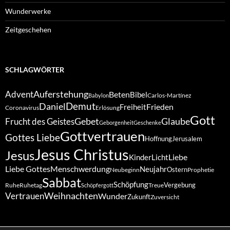
Wunderwerke
Zeitgeschehen
SCHLAGWÖRTER
Auferstehung
Advent
Beten
Bibel
Carlos-Martínez
Babylon
Demut
Daniel
Frieden
Freiheit
Coronavirus
Erlösung
Gott
Gebet
Glaube
Frucht des Geistes
Geborgenheit
Geschenke
Gottvertrauen
Gottes Liebe
Hoffnung
Jerusalem
Jesus Christus
Jesus
Liebe
Kinder
Licht
Liebe Gottes
Menschwerdung
Neujahr
Ostern
Neubeginn
Prophetie
Sabbat
Schöpfung
Vergebung
Ruhe
Ruhetag
Treue
Schöpfergott
Weihnachten
Vertrauen
Wunder
Zukunft
Zuversicht