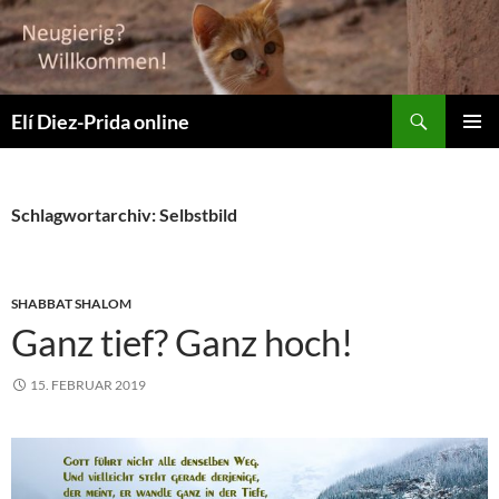
Zum
Inhalt
springen
Suchen
Elí Diez-Prida online
PRIMÄR
MENÜ
Schlagwortarchiv: Selbstbild
SHABBAT SHALOM
Ganz tief? Ganz hoch!
15. FEBRUAR 2019