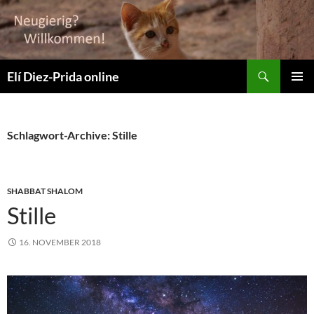
Suchen
Elí Diez-Prida online
ZUM
PRIMÄR
INHALT
MENÜ
SPRINGEN
Schlagwort-Archive: Stille
SHABBAT SHALOM
Stille
16. NOVEMBER 2018