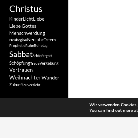
Christus
Liebe
Kinder
Licht
Liebe Gottes
Menschwerdung
Neujahr
Ostern
Neubeginn
Prophetie
Ruhe
Ruhetag
Sabbat
Schöpfergott
Schöpfung
Vergebung
Treue
Vertrauen
Weihnachten
Wunder
Zukunft
Zuversicht
Wir verwenden Cookies, 
You can find out more a