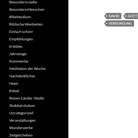
Besondere Lieder
Besondere Menschen
DAVID
GOTT
Bibelstudium
VERSORGUNG
Biblische Weisheiten
Einfach schön!
Empfehlungen
Erlebtes
Jahrestage
Kommentar
Meditation der Woche
Nachdenkliches
News
Rätsel
Reisen-Länder-Städte
Shabbat shalom
Uncategorized
Veranstaltungen
Wunderwerke
Zeitgeschehen