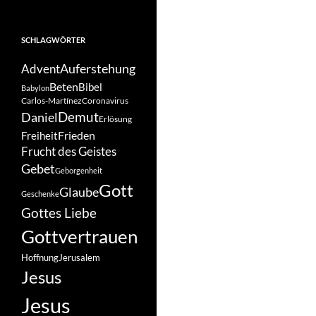
SCHLAGWÖRTER
Auferstehung
Advent
Beten
Bibel
Babylon
Carlos-Martínez
Coronavirus
Demut
Daniel
Erlösung
Frieden
Freiheit
Frucht des Geistes
Gebet
Geborgenheit
Gott
Glaube
Geschenke
Gottes Liebe
Gottvertrauen
Hoffnung
Jerusalem
Jesus
Jesus