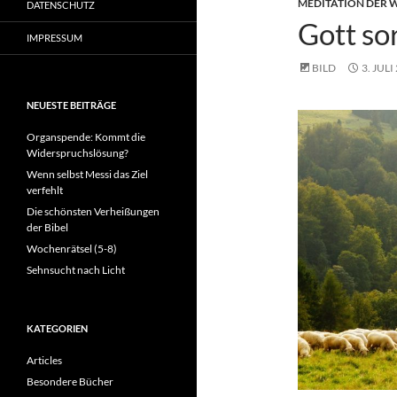
MEDITATION DER
DATENSCHUTZ
Gott so
IMPRESSUM
BILD
3. JULI
NEUESTE BEITRÄGE
Organspende: Kommt die
Widerspruchslösung?
Wenn selbst Messi das Ziel
verfehlt
Die schönsten Verheißungen
der Bibel
Wochenrätsel (5-8)
Sehnsucht nach Licht
KATEGORIEN
Articles
Besondere Bücher