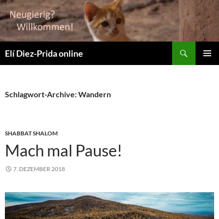
Suchen
Elí Diez-Prida online
ZUM
PRIMÄR
INHALT
MENÜ
SPRINGEN
Schlagwort-Archive: Wandern
SHABBAT SHALOM
Mach mal Pause!
7. DEZEMBER 2018