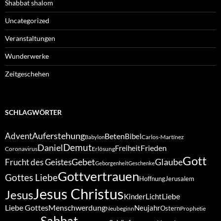
Shabbat shalom
Uncategorized
Veranstaltungen
Wunderwerke
Zeitgeschehen
SCHLAGWÖRTER
Auferstehung
Advent
Beten
Bibel
Carlos-Martínez
Babylon
Demut
Daniel
Frieden
Freiheit
Coronavirus
Erlösung
Gott
Gebet
Glaube
Frucht des Geistes
Geborgenheit
Geschenke
Gottvertrauen
Gottes Liebe
Hoffnung
Jerusalem
Jesus Christus
Jesus
Liebe
Kinder
Licht
Liebe Gottes
Menschwerdung
Neujahr
Ostern
Neubeginn
Prophetie
Sabbat