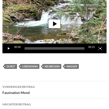
Player
00:00
00:21
DURST
LEBENSSINN
NEUBEGINN
WASSER
Beitragsnavigation
VORHERIGER BEITRAG
Faszination Mond
NÄCHSTER BEITRAG