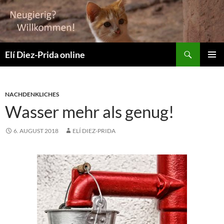
Suchen
Elí Diez-Prida online
ZUM
PRIMÄR
INHALT
MENÜ
SPRINGEN
NACHDENKLICHES
Wasser mehr als genug!
6. AUGUST 2018
ELÍ DIEZ-PRIDA