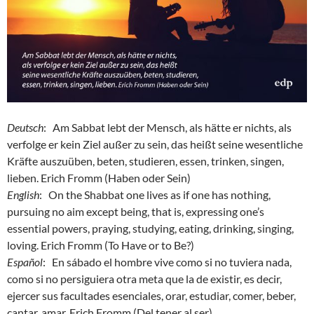
Deutsch
: Am Sabbat lebt der Mensch, als hätte er nichts, als
verfolge er kein Ziel außer zu sein, das heißt seine wesentliche
Kräfte auszuüben, beten, studieren, essen, trinken, singen,
lieben. Erich Fromm (Haben oder Sein)
English
: On the Shabbat one lives as if one has nothing,
pursuing no aim except being, that is, expressing one’s
essential powers, praying, studying, eating, drinking, singing,
loving. Erich Fromm (To Have or to Be?)
Español
: En sábado el hombre vive como si no tuviera nada,
como si no persiguiera otra meta que la de existir, es decir,
ejercer sus facultades esenciales, orar, estudiar, comer, beber,
cantar, amar. Erich Fromm (Del tener al ser)