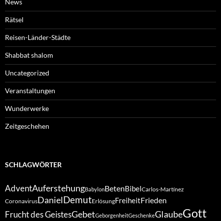
News
Rätsel
Reisen-Länder-Städte
Shabbat shalom
Uncategorized
Veranstaltungen
Wunderwerke
Zeitgeschehen
SCHLAGWÖRTER
Auferstehung
Advent
Beten
Bibel
Carlos-Martínez
Babylon
Demut
Daniel
Frieden
Freiheit
Coronavirus
Erlösung
Gott
Gebet
Glaube
Frucht des Geistes
Geborgenheit
Geschenke