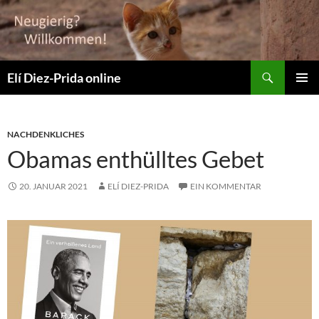
Suchen
Elí Diez-Prida online
ZUM
PRIMÄR
INHALT
MENÜ
SPRINGEN
NACHDENKLICHES
Obamas enthülltes Gebet
20. JANUAR 2021
ELÍ DIEZ-PRIDA
EIN KOMMENTAR