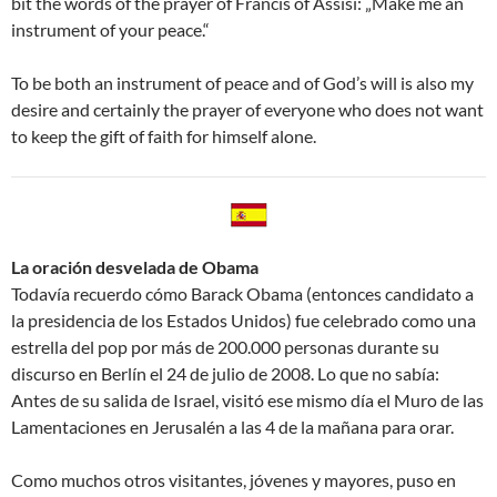
bit the words of the prayer of Francis of Assisi: „Make me an
instrument of your peace.“
To be both an instrument of peace and of God’s will is also my
desire and certainly the prayer of everyone who does not want
to keep the gift of faith for himself alone.
La oración desvelada de Obama
Todavía recuerdo cómo Barack Obama (entonces candidato a
la presidencia de los Estados Unidos) fue celebrado como una
estrella del pop por más de 200.000 personas durante su
discurso en Berlín el 24 de julio de 2008. Lo que no sabía:
Antes de su salida de Israel, visitó ese mismo día el Muro de las
Lamentaciones en Jerusalén a las 4 de la mañana para orar.
Como muchos otros visitantes, jóvenes y mayores, puso en