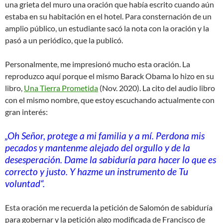
una grieta del muro una oración que había escrito cuando aún
estaba en su habitación en el hotel. Para consternación de un
amplio público, un estudiante sacó la nota con la oración y la
pasó a un periódico, que la publicó.
Personalmente, me impresionó mucho esta oración. La
reproduzco aquí porque el mismo Barack Obama lo hizo en su
libro,
Una Tierra Prometida
(Nov. 2020). La cito del audio libro
con el mismo nombre, que estoy escuchando actualmente con
gran interés:
„Oh Señor, protege a mi familia y a mí. Perdona mis
pecados y mantenme alejado del orgullo y de la
desesperación. Dame la sabiduría para hacer lo que es
correcto y justo. Y hazme un instrumento de Tu
voluntad“.
Esta oración me recuerda la petición de Salomón de sabiduría
para gobernar y la petición algo modificada de Francisco de