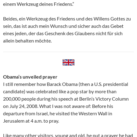
einem Werkzeug deines Friedens.“
Beides, ein Werkzeug des Friedens und des Willens Gottes zu
sein, das ist auch mein Wunsch und sicher auch das Gebet
eines jeden, der das Geschenk des Glaubens nicht für sich
allein behalten möchte.
Obama’s unveiled prayer
I still remember how Barack Obama (then a U.S. presidential
candidate) was celebrated like a pop star by more than
200,000 people during his speech at Berlin’s Victory Column
on July 24, 2008. What I was not aware of: Before his
departure from Israel, he visited the Western Wall in
Jerusalem at 4 a.m. to pray.
Like many other visitors, young and old, he put a prayer he had