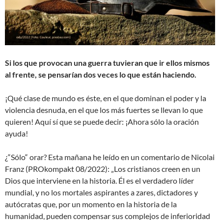
Si los que provocan una guerra tuvieran que ir ellos mismos
al frente, se pensarían dos veces lo que están haciendo.
¡Qué clase de mundo es éste, en el que dominan el poder y la
violencia desnuda, en el que los más fuertes se llevan lo que
quieren! Aquí sí que se puede decir: ¡Ahora sólo la oración
ayuda!
¿“Sólo“ orar? Esta mañana he leído en un comentario de Nicolai
Franz (PROkompakt 08/2022): „Los cristianos creen en un
Dios que interviene en la historia. Él es el verdadero líder
mundial, y no los mortales aspirantes a zares, dictadores y
autócratas que, por un momento en la historia de la
humanidad, pueden compensar sus complejos de inferioridad