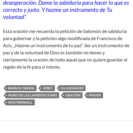
desesperación. Dame la sabiduría para hacer lo que es
correcto y justo. Y hazme un instrumento de Tu
voluntad“.
Esta oración me recuerda la petición de Salomón de sabiduría
para gobernar y la petición algo modificada de Francisco de
Asís, „Hazme un instrumento de tu paz“. Ser un instrumento de
paz y de la voluntad de Dios es también mi deseo y
ciertamente la oración de todo aquel que no quiere guardar el
regalo de la fe para sí mismo.
BARACK OBAMA
GEBET
KLAGEMAUER
MURO DE LAS LAMENTACIONES
ORACIÓN
PRAYER
WESTERNWALL