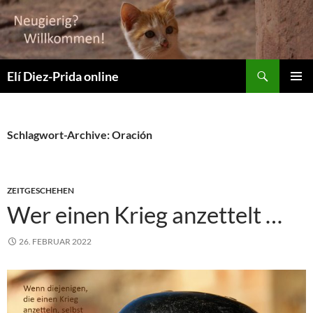
Suchen
Elí Diez-Prida online
ZUM
PRIMÄR
INHALT
MENÜ
SPRINGEN
Schlagwort-Archive: Oración
ZEITGESCHEHEN
Wer einen Krieg anzettelt …
26. FEBRUAR 2022