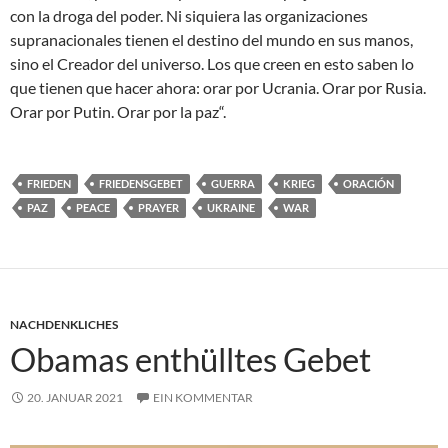
con la droga del poder. Ni siquiera las organizaciones
supranacionales tienen el destino del mundo en sus manos,
sino el Creador del universo. Los que creen en esto saben lo
que tienen que hacer ahora: orar por Ucrania. Orar por Rusia.
Orar por Putin. Orar por la paz“.
FRIEDEN
FRIEDENSGEBET
GUERRA
KRIEG
ORACIÓN
PAZ
PEACE
PRAYER
UKRAINE
WAR
NACHDENKLICHES
Obamas enthülltes Gebet
20. JANUAR 2021
EIN KOMMENTAR