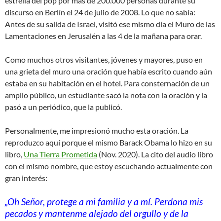
estrella del pop por más de 200.000 personas durante su
discurso en Berlín el 24 de julio de 2008. Lo que no sabía:
Antes de su salida de Israel, visitó ese mismo día el Muro de las
Lamentaciones en Jerusalén a las 4 de la mañana para orar.
Como muchos otros visitantes, jóvenes y mayores, puso en
una grieta del muro una oración que había escrito cuando aún
estaba en su habitación en el hotel. Para consternación de un
amplio público, un estudiante sacó la nota con la oración y la
pasó a un periódico, que la publicó.
Personalmente, me impresionó mucho esta oración. La
reproduzco aquí porque el mismo Barack Obama lo hizo en su
libro,
Una Tierra Prometida
(Nov. 2020). La cito del audio libro
con el mismo nombre, que estoy escuchando actualmente con
gran interés:
„Oh Señor, protege a mi familia y a mí. Perdona mis
pecados y mantenme alejado del orgullo y de la