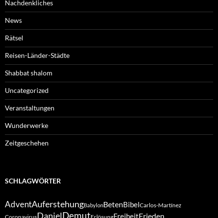
Nachdenkliches
News
Rätsel
Reisen-Länder-Städte
Shabbat shalom
Uncategorized
Veranstaltungen
Wunderwerke
Zeitgeschehen
SCHLAGWÖRTER
Auferstehung
Advent
Beten
Bibel
Carlos-Martínez
Babylon
Demut
Daniel
Frieden
Freiheit
Coronavirus
Erlösung