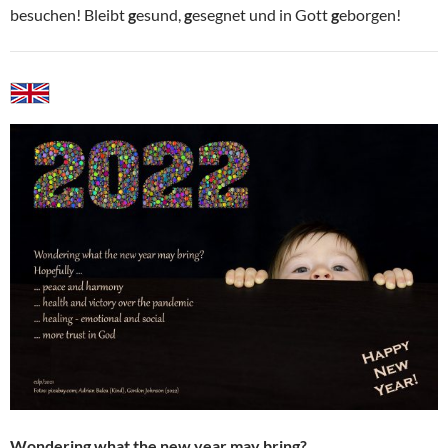
besuchen! Bleibt
g
esund,
g
esegnet und in Gott
g
eborgen!
Wondering what the new year may bring?