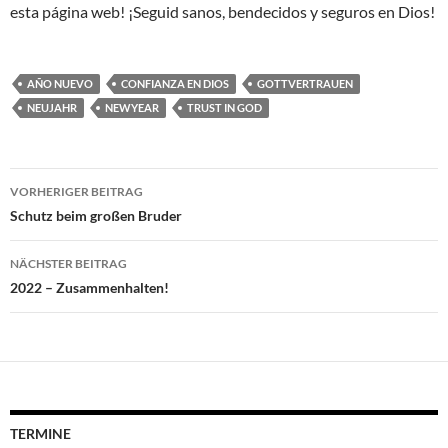
esta página web! ¡Seguid sanos, bendecidos y seguros en Dios!
AÑO NUEVO
CONFIANZA EN DIOS
GOTTVERTRAUEN
NEUJAHR
NEWYEAR
TRUST IN GOD
Beitragsnavigation
VORHERIGER BEITRAG
Schutz beim großen Bruder
NÄCHSTER BEITRAG
2022 – Zusammenhalten!
TERMINE