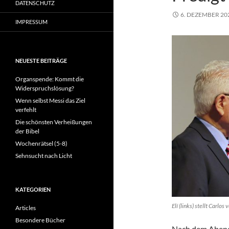
DATENSCHUTZ
6. DEZEMBER 20
IMPRESSUM
NEUESTE BEITRÄGE
Organspende: Kommt die
Widerspruchslösung?
Wenn selbst Messi das Ziel
verfehlt
Die schönsten Verheißungen
der Bibel
Wochenrätsel (5-8)
Sehnsucht nach Licht
KATEGORIEN
Elí (links) stellt Carlo
Articles
Besondere Bücher
Nach dem Abend