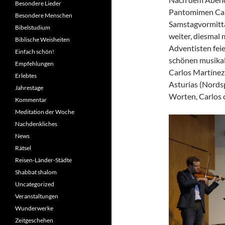
Besondere Lieder
Pantomimen Carl
Besondere Menschen
Samstagvormitt
Bibelstudium
weiter, diesmal
Biblische Weisheiten
Adventisten fei
Einfach schön!
schönen musikali
Empfehlungen
Carlos Martínez 
Erlebtes
Asturias (Nordsp
Jahrestage
Worten, Carlos 
Kommentar
Meditation der Woche
Nachdenkliches
News
Rätsel
Reisen-Länder-Städte
Shabbat shalom
Uncategorized
Veranstaltungen
Wunderwerke
Zeitgeschehen