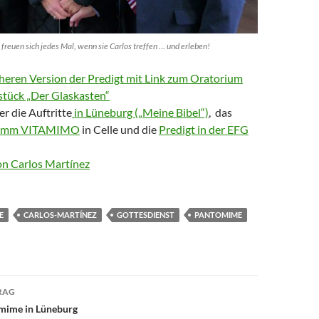
a freuen sich jedes Mal, wenn sie Carlos treffen … und erleben!
üheren Version der Predigt mit Link zum Oratorium
tück „Der Glaskasten“
r die Auftritte
in Lüneburg („Meine Bibel“)
, das
ramm VITAMIMO
in Celle und die
Predigt in der EFG
n Carlos Martínez
E
CARLOS-MARTÍNEZ
GOTTESDIENST
PANTOMIME
avigation
RAG
mime in Lüneburg