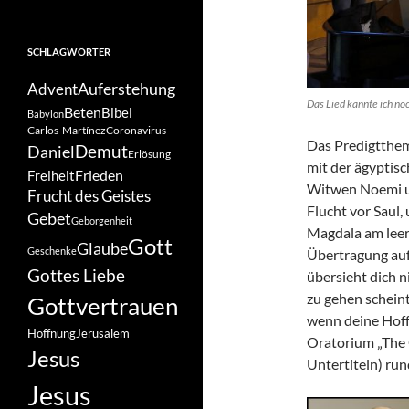
SCHLAGWÖRTER
Auferstehung
Advent
Das Lied kannte ich no
Beten
Bibel
Babylon
Carlos-Martínez
Coronavirus
Das Predigtthema
Demut
Daniel
Erlösung
mit der ägyptis
Frieden
Freiheit
Witwen Noemi un
Frucht des Geistes
Flucht vor Saul,
Gebet
Geborgenheit
Magdala am leer
Gott
Glaube
Geschenke
Übertragung auf
Gottes Liebe
übersieht dich n
zu gehen schein
Gottvertrauen
wenn deine Hoff
Hoffnung
Jerusalem
Oratorium „The 
Jesus
Untertiteln) ru
Jesus