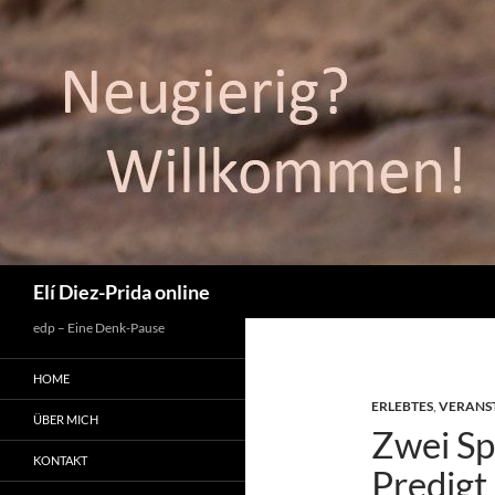
Suchen
Elí Diez-Prida online
edp – Eine Denk-Pause
HOME
ERLEBTES
,
VERANS
ÜBER MICH
Zwei Spa
KONTAKT
Predigt