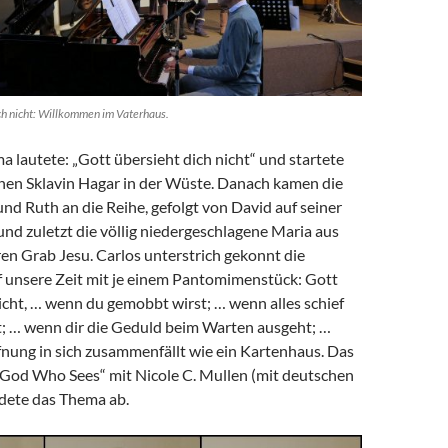
ch nicht: Willkommen im Vaterhaus.
 lautete: „Gott übersieht dich nicht“ und startete
chen Sklavin Hagar in der Wüste. Danach kamen die
d Ruth an die Reihe, gefolgt von David auf seiner
 und zuletzt die völlig niedergeschlagene Maria aus
en Grab Jesu. Carlos unterstrich gekonnt die
 unsere Zeit mit je einem Pantomimenstück: Gott
icht, … wenn du gemobbt wirst; … wenn alles schief
t; … wenn dir die Geduld beim Warten ausgeht; …
nung in sich zusammenfällt wie ein Kartenhaus. Das
God Who Sees“ mit Nicole C. Mullen (mit deutschen
ndete das Thema ab.