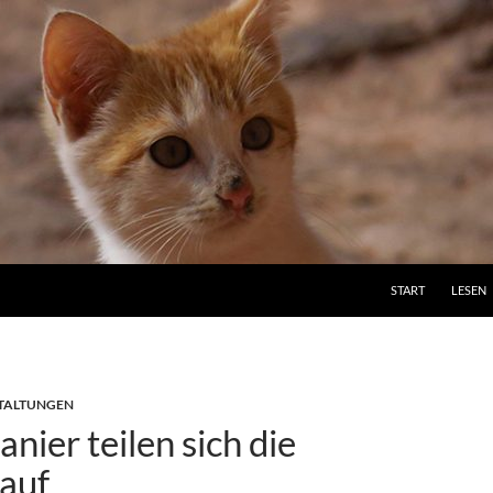
ZUM INHALT SPRI
START
LESEN
TALTUNGEN
nier teilen sich die
 auf