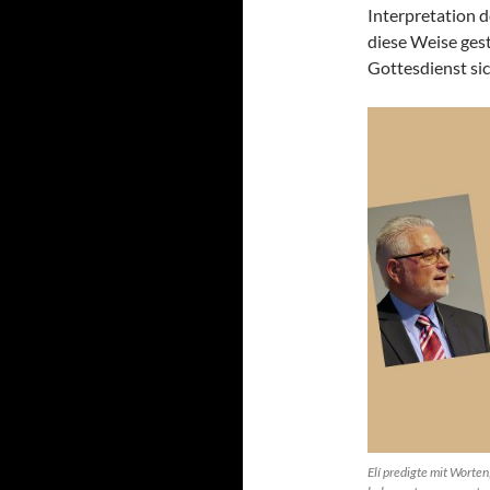
Interpretation d
diese Weise ges
Gottesdienst sic
Elí predigte mit Worte