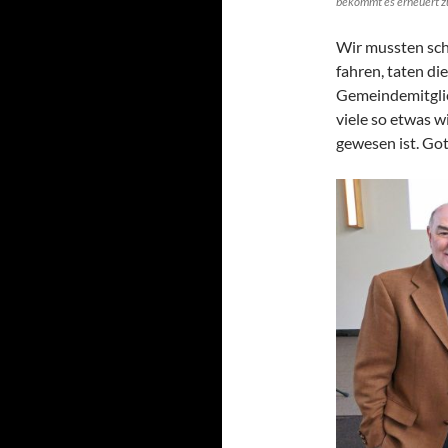
bekommt es erneuert z
Wir mussten sch
fahren, taten di
Gemeindemitglie
viele so etwas w
gewesen ist. Got