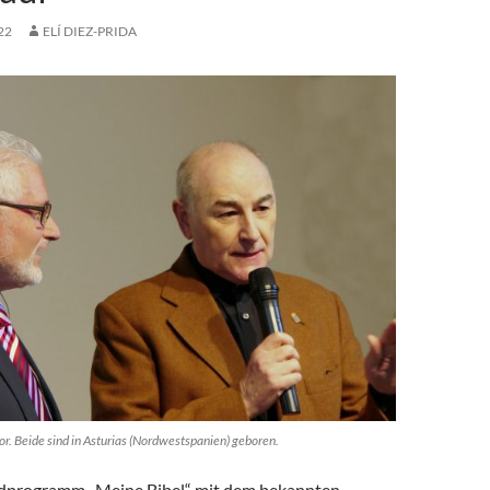
22
ELÍ DIEZ-PRIDA
s vor. Beide sind in Asturias (Nordwestspanien) geboren.
programm „Meine Bibel“ mit dem bekannten