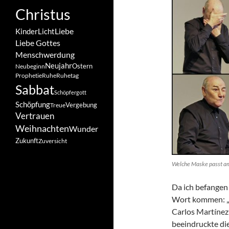
Christus
Liebe
Kinder
Licht
Liebe Gottes
Menschwerdung
Neujahr
Ostern
Neubeginn
Prophetie
Ruhe
Ruhetag
Sabbat
Schöpfergott
Schöpfung
Vergebung
Treue
Vertrauen
Weihnachten
Wunder
Zukunft
Zuversicht
Welche Maske passt am b
Da ich befangen 
Wort kommen: „Di
Carlos Martínez
beeindruckte di