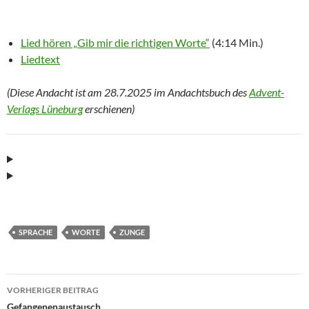
Lied hören „Gib mir die richtigen Worte“
(4:14 Min.)
Liedtext
(Diese Andacht ist am 28.7.2025 im Andachtsbuch des
Advent-
Verlags Lüneburg
erschienen)
SPRACHE
WORTE
ZUNGE
Beitragsnavigation
VORHERIGER BEITRAG
Gefangenenaustausch