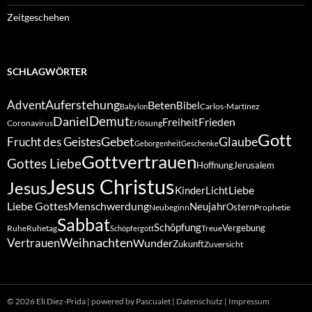
Zeitgeschehen
SCHLAGWÖRTER
Auferstehung
Advent
Beten
Bibel
Carlos-Martínez
Babylon
Demut
Daniel
Frieden
Freiheit
Coronavirus
Erlösung
Gott
Gebet
Glaube
Frucht des Geistes
Geborgenheit
Geschenke
Gottvertrauen
Gottes Liebe
Hoffnung
Jerusalem
Jesus Christus
Jesus
Liebe
Kinder
Licht
Liebe Gottes
Menschwerdung
Neujahr
Ostern
Neubeginn
Prophetie
Sabbat
Schöpfung
Vergebung
Ruhe
Ruhetag
Treue
Schöpfergott
Weihnachten
Vertrauen
Wunder
Zukunft
Zuversicht
© 2026 Elí Diez-Prida
|
powered by Pascualet
|
Datenschutz
|
Impressum