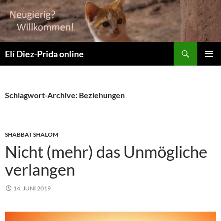
Suchen
Elí Diez-Prida online
ZUM
PRIMÄR
INHALT
MENÜ
SPRINGEN
Schlagwort-Archive: Beziehungen
SHABBAT SHALOM
Nicht (mehr) das Unmögliche
verlangen
14. JUNI 2019