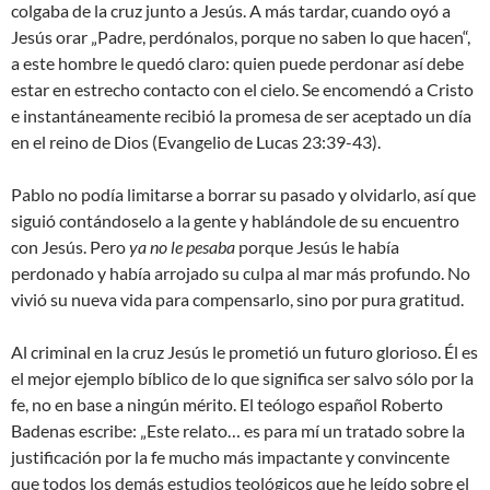
colgaba de la cruz junto a Jesús. A más tardar, cuando oyó a
Jesús orar „Padre, perdónalos, porque no saben lo que hacen“,
a este hombre le quedó claro: quien puede perdonar así debe
estar en estrecho contacto con el cielo. Se encomendó a Cristo
e instantáneamente recibió la promesa de ser aceptado un día
en el reino de Dios (Evangelio de Lucas 23:39-43).
Pablo no podía limitarse a borrar su pasado y olvidarlo, así que
siguió contándoselo a la gente y hablándole de su encuentro
con Jesús. Pero
ya no le pesaba
porque Jesús le había
perdonado y había arrojado su culpa al mar más profundo. No
vivió su nueva vida para compensarlo, sino por pura gratitud.
Al criminal en la cruz Jesús le prometió un futuro glorioso. Él es
el mejor ejemplo bíblico de lo que significa ser salvo sólo por la
fe, no en base a ningún mérito. El teólogo español Roberto
Badenas escribe: „Este relato… es para mí un tratado sobre la
justificación por la fe mucho más impactante y convincente
que todos los demás estudios teológicos que he leído sobre el