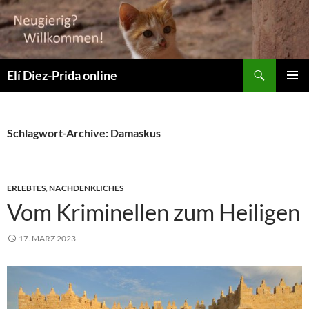
Suchen
Elí Diez-Prida online
ZUM
PRIMÄR
INHALT
MENÜ
SPRINGEN
Schlagwort-Archive: Damaskus
ERLEBTES
,
NACHDENKLICHES
Vom Kriminellen zum Heiligen
17. MÄRZ 2023