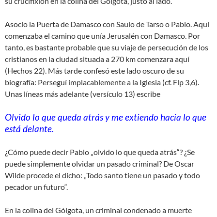
su crucifixión en la colina del Gólgota, justo al lado.
Asocio la Puerta de Damasco con Saulo de Tarso o Pablo. Aquí
comenzaba el camino que unía Jerusalén con Damasco. Por
tanto, es bastante probable que su viaje de persecución de los
cristianos en la ciudad situada a 270 km comenzara aquí
(Hechos 22). Más tarde confesó este lado oscuro de su
biografía: Perseguí implacablemente a la Iglesia (cf. Flp 3,6).
Unas líneas más adelante (versículo 13) escribe
Olvido lo que queda atrás y me extiendo hacia lo que
está delante.
¿Cómo puede decir Pablo „olvido lo que queda atrás“? ¿Se
puede simplemente olvidar un pasado criminal? De Oscar
Wilde procede el dicho: „Todo santo tiene un pasado y todo
pecador un futuro“.
En la colina del Gólgota, un criminal condenado a muerte