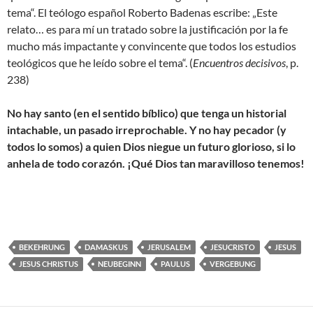
tema“. El teólogo español Roberto Badenas escribe: „Este
relato… es para mí un tratado sobre la justificación por la fe
mucho más impactante y convincente que todos los estudios
teológicos que he leído sobre el tema“. (
Encuentros decisivos
, p.
238)
No hay santo (en el sentido bíblico) que tenga un historial
intachable, un pasado irreprochable. Y no hay pecador (y
todos lo somos) a quien Dios niegue un futuro glorioso, si lo
anhela de todo corazón. ¡Qué Dios tan maravilloso tenemos!
BEKEHRUNG
DAMASKUS
JERUSALEM
JESUCRISTO
JESUS
JESUS CHRISTUS
NEUBEGINN
PAULUS
VERGEBUNG