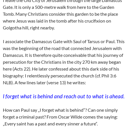
I leave the Old City of Jerusalem through the large Damascus
Gate. It is only a 500-metre walk from here to the Garden
Tomb. Many Christians consider this garden to be the place
where Jesus was laid in the tomb after his crucifixion on
Golgotha hill, right nearby.
I associate the Damascus Gate with Saul of Tarsus or Paul. This
was the beginning of the road that connected Jerusalem with
Damascus. It is therefore quite conceivable that his journey of
persecution for the Christians in the city 270 km away began
here (Acts 22). He later confessed about this dark side of his
biography: I relentlessly persecuted the church (cf. Phil 3:6
NLB). A few lines later (verse 13) he writes:
I forget what is behind and reach out to what is ahead.
How can Paul say „I forget what is behind“? Can one simply
forget a criminal past? From Oscar Wilde comes the saying:
„Every saint has a past and every sinner a future“.