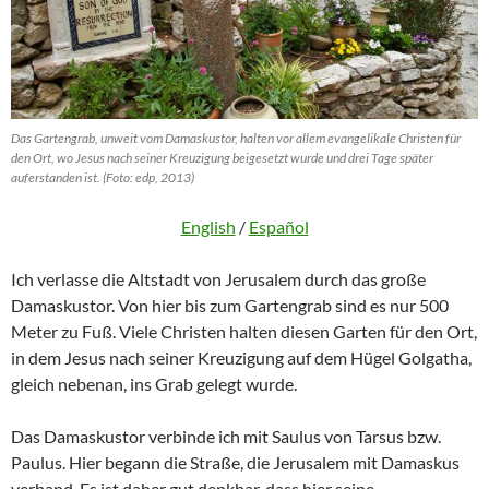
Das Gartengrab, unweit vom Damaskustor, halten vor allem evangelikale Christen für
den Ort, wo Jesus nach seiner Kreuzigung beigesetzt wurde und drei Tage später
auferstanden ist. (Foto: edp, 2013)
English
/
Español
Ich verlasse die Altstadt von Jerusalem durch das große
Damaskustor. Von hier bis zum Gartengrab sind es nur 500
Meter zu Fuß. Viele Christen halten diesen Garten für den Ort,
in dem Jesus nach seiner Kreuzigung auf dem Hügel Golgatha,
gleich nebenan, ins Grab gelegt wurde.
Das Damaskustor verbinde ich mit Saulus von Tarsus bzw.
Paulus. Hier begann die Straße, die Jerusalem mit Damaskus
verband. Es ist daher gut denkbar, dass hier seine