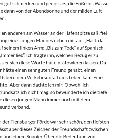
en gut schmecken und genoss es, die Füße ins Wasser
sie dann von der Abendsonne und der milden Luft
en.
ielen anderen am Wasser an der Hafenspitze saß, fiel
ung eines jungen Mannes neben mir auf. „Hasta la
f seinem linken Arm: „Bis zum Tode“ auf Spanisch.
Immer lieb“. Ich fragte ihn, welchen Bezug er zu
ss er sich diese Worte hat eintätowieren lassen. Da
 er hätte einen sehr guten Freund gehabt, einen
 18 bei einem Verkehrsunfall ums Leben kam. Eine
chte! Aber dann dachte ich mir: Obwohl ich
undsätzlich nicht mag, so bewunderte ich die tiefe
ie diesen jungen Mann immer noch mit dem
eund verband.
 der Flensburger Förde war sehr schön, den tiefsten
lässt aber dieses Zeichen der Freundschaft zwischen
 und einem Spanier. Über die Bedeutung von