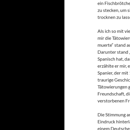
ein Fischbrötch
zu stecken, um 
trocknen zu lass
Als ich so mit v
mir die Tätowier
muerte“ stand au
Darunter stand „
Spanisch hat, da
erzählte er mir,
Spanier, der mit
traurige Geschi
Tätowierungen gr
Freundschaft, d
verstorbenen Fr
Die Stimmung an
Eindruck hinter
einem Deutschen