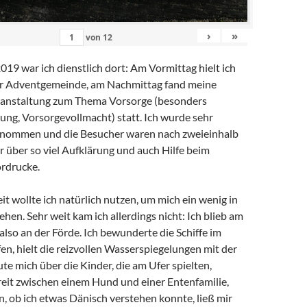
›
»
von
12
19 war ich dienstlich dort: Am Vormittag hielt ich
der Adventgemeinde, am Nachmittag fand meine
ranstaltung zum Thema Vorsorge (besonders
ung, Vorsorgevollmacht) statt. Ich wurde sehr
enommen und die Besucher waren nach zweieinhalb
 über so viel Aufklärung und auch Hilfe beim
ordrucke.
t wollte ich natürlich nutzen, um mich ein wenig in
hen. Sehr weit kam ich allerdings nicht: Ich blieb am
lso an der Förde. Ich bewunderte die Schiffe im
en, hielt die reizvollen Wasserspiegelungen mit der
ute mich über die Kinder, die am Ufer spielten,
reit zwischen einem Hund und einer Entenfamilie,
n, ob ich etwas Dänisch verstehen konnte, ließ mir