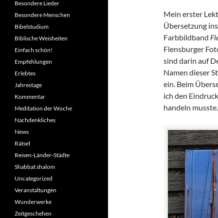
Besondere Lieder
Mein erster Lekt
Besondere Menschen
Übersetzung ins
Bibelstudium
Farbbildband
Fl
Biblische Weisheiten
Flensburger Fo
Einfach schön!
sind darin auf D
Empfehlungen
Namen dieser Sta
Erlebtes
ein. Beim Übers
Jahrestage
ich den Eindruck
Kommentar
handeln musste. 
Meditation der Woche
Nachdenkliches
News
Rätsel
Reisen-Länder-Städte
Shabbat shalom
Uncategorized
Veranstaltungen
Wunderwerke
Zeitgeschehen