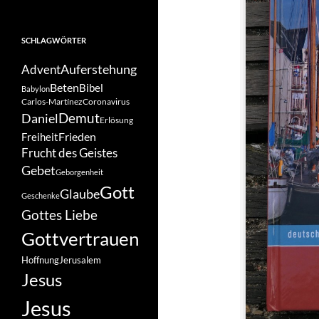
SCHLAGWÖRTER
Auferstehung
Advent
Beten
Bibel
Babylon
Carlos-Martínez
Coronavirus
Demut
Daniel
Erlösung
Frieden
Freiheit
Frucht des Geistes
Gebet
Geborgenheit
Gott
Glaube
Geschenke
Gottes Liebe
Gottvertrauen
Hoffnung
Jerusalem
Jesus
Jesus