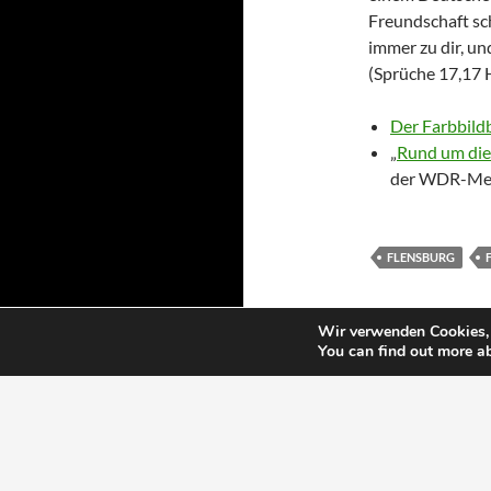
Freundschaft sch
immer zu dir, und
(Sprüche 17,17 
Der Farbbild
„
Rund um die
der WDR-Medi
FLENSBURG
Wir verwenden Cookies, 
You can find out more a