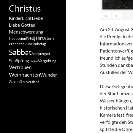
Christus
«
‹
Liebe
Kinder
Licht
Liebe Gottes
Am 24. August 20
Menschwerdung
die Predigt in 
Neujahr
Ostern
Neubeginn
Informationsve
Prophetie
Ruhe
Ruhetag
Sabbat
Patientenverfüg
Schöpfergott
freundlich aufg
Schöpfung
Vergebung
Treue
Stunden dankbar
Vertrauen
Ausfüllen der V
Weihnachten
Wunder
Zukunft
Zuversicht
Diese Gelegenhei
der Stadt umzuse
Wasser hängen, a
historischen Haf
Kamera fest, fre
verfolgte den St
spitzte die Ohre