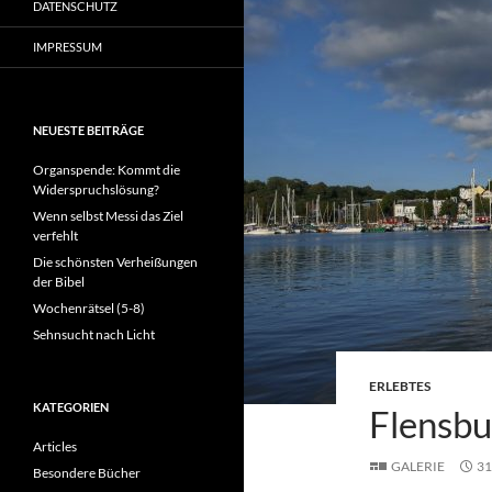
DATENSCHUTZ
IMPRESSUM
NEUESTE BEITRÄGE
Organspende: Kommt die
Widerspruchslösung?
Wenn selbst Messi das Ziel
verfehlt
Die schönsten Verheißungen
der Bibel
Wochenrätsel (5-8)
Sehnsucht nach Licht
ERLEBTES
KATEGORIEN
Flensbu
Articles
GALERIE
31
Besondere Bücher