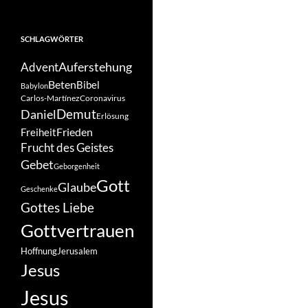
SCHLAGWÖRTER
Auferstehung
Advent
Beten
Bibel
Babylon
Carlos-Martínez
Coronavirus
Demut
Daniel
Erlösung
Frieden
Freiheit
Frucht des Geistes
Gebet
Geborgenheit
Gott
Glaube
Geschenke
Gottes Liebe
Gottvertrauen
Hoffnung
Jerusalem
Jesus
Jesus