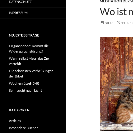
MEDITATION DER
DATENSCHUTZ
Wo ist 
IMPRESSUM
BILD
11. DE
NEUESTE BEITRÄGE
Organspende: Kommt die
Widerspruchslösung?
Wenn selbst Messi das Ziel
verfehlt
Die schönsten Verheißungen
der Bibel
Wochenrätsel (5-8)
Sehnsucht nach Licht
KATEGORIEN
Articles
Besondere Bücher