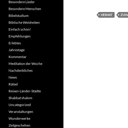
Besondere Lieder
Besondere Menschen
HEIMAT
ZUH
Bibelstudium
Biblische Weisheiten
Einfach schön!
Empfehlungen
Erlebtes
Jahrestage
Kommentar
Meditation der Woche
Nachdenkliches
News
Rätsel
Reisen-Länder-Städte
Shabbat shalom
Uncategorized
Veranstaltungen
Wunderwerke
Zeitgeschehen