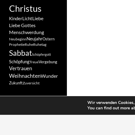
Christus
Liebe
Kinder
Licht
Liebe Gottes
Menschwerdung
Neujahr
Ostern
Neubeginn
Prophetie
Ruhe
Ruhetag
Sabbat
Schöpfergott
Schöpfung
Vergebung
Treue
Vertrauen
Weihnachten
Wunder
Zukunft
Zuversicht
Wir verwenden Cookies, 
You can find out more a