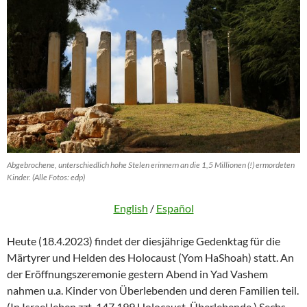
Abgebrochene, unterschiedlich hohe Stelen erinnern an die 1,5 Millionen (!) ermordeten
Kinder. (Alle Fotos: edp)
English
/
Español
Heute (18.4.2023) findet der diesjährige Gedenktag für die
Märtyrer und Helden des Holocaust (Yom HaShoah) statt. An
der Eröffnungszeremonie gestern Abend in Yad Vashem
nahmen u.a. Kinder von Überlebenden und deren Familien teil.
(In Israel leben zzt. 147.199 Holocaust-Überlebende.) Sechs