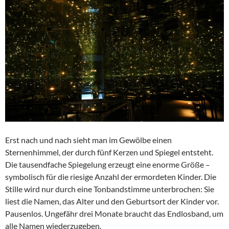
Erst nach und nach sieht man im Gewölbe einen
Sternenhimmel, der durch fünf Kerzen und Spiegel entsteht.
Die tausendfache Spiegelung erzeugt eine enorme Größe –
symbolisch für die riesige Anzahl der ermordeten Kinder. Die
Stille wird nur durch eine Tonbandstimme unterbrochen: Sie
liest die Namen, das Alter und den Geburtsort der Kinder vor.
Pausenlos. Ungefähr drei Monate braucht das Endlosband, um
alle Namen wiederzugeben.