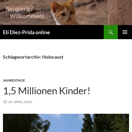
Zum
Inhalt
springen
Suchen
Elí Diez-Prida online
PRIMÄR
MENÜ
Schlagwortarchiv: Holocaust
JAHRESTAGE
1,5 Millionen Kinder!
18. APRIL 2023