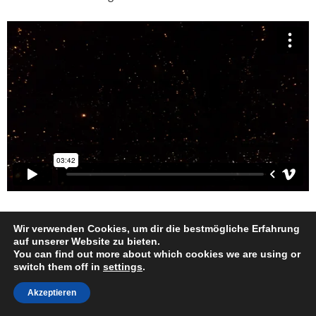
Wir verwenden Cookies, um dir die bestmögliche Erfahrung
Außen erinnern eine Skulptur und eine Gedenktafel an den
auf unserer Website zu bieten.
polnischen Militär- und Kinderarzt sowie Kinderbuchautor
You can find out more about which cookies we are using or
switch them off in
settings
.
und Pädagoge Janusz Korczak.
Akzeptieren