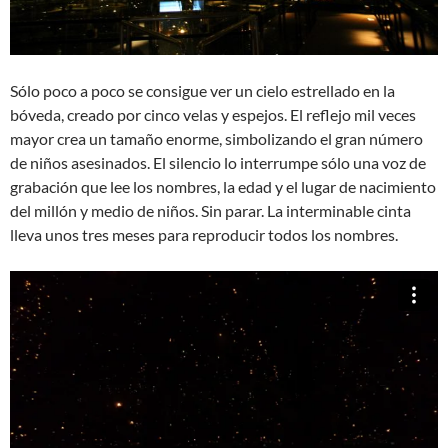
Sólo poco a poco se consigue ver un cielo estrellado en la
bóveda, creado por cinco velas y espejos. El reflejo mil veces
mayor crea un tamaño enorme, simbolizando el gran número
de niños asesinados. El silencio lo interrumpe sólo una voz de
grabación que lee los nombres, la edad y el lugar de nacimiento
del millón y medio de niños. Sin parar. La interminable cinta
lleva unos tres meses para reproducir todos los nombres.