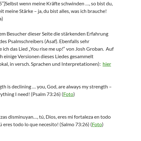
5″]
Selbst wenn meine Kräfte schwinden …, so bist du,
it meine Stärke – ja, du bist alles, was ich brauche!
a)
em Besucher dieser Seite die stärkenden Erfahrung
es Psalmschreibers (Asaf). Ebenfalls sehr
 ich das Lied „You rise me up!“ von Josh Groban. Auf
h einige Versionen dieses Liedes gesammelt
okal, in versch. Sprachen und Interpretationen):
hier
gth is declining … you, God, are always my strength –
rything I need! (Psalm 73:26) (
Foto
)
as disminuyan…, tú, Dios, eres mi fortaleza en todo
ú eres todo lo que necesito! (Salmo 73:26) (
Foto
)