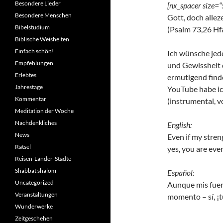
Besondere Lieder
[nx_spacer size=“
Besondere Menschen
Gott, doch alleze
Bibelstudium
(Psalm 73,26 Hf
Biblische Weisheiten
Einfach schön!
Ich wünsche jed
Empfehlungen
und Gewissheit d
Erlebtes
ermutigend finde
Jahrestage
YouTube habe ic
Kommentar
(instrumental, v
Meditation der Woche
Nachdenkliches
English:
News
Even if my stren
Rätsel
yes, you are eve
Reisen-Länder-Städte
Shabbat shalom
Español:
Uncategorized
Aunque mis fuerz
Veranstaltungen
momento – sí, ¡t
Wunderwerke
Zeitgeschehen