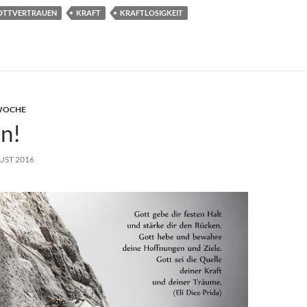
OTTVERTRAUEN
KRAFT
KRAFTLOSIGKEIT
 WOCHE
n!
UST 2016