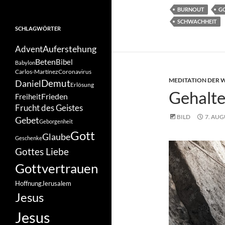
BURNOUT
G
SCHWACHHEIT
SCHLAGWÖRTER
Auferstehung
Advent
Beten
Bibel
Babylon
Carlos-Martínez
Coronavirus
MEDITATION DER
Demut
Daniel
Erlösung
Gehalte
Frieden
Freiheit
Frucht des Geistes
BILD
7. AUG
Gebet
Geborgenheit
Gott
Glaube
Geschenke
Gottes Liebe
Gottvertrauen
Hoffnung
Jerusalem
Jesus
Jesus