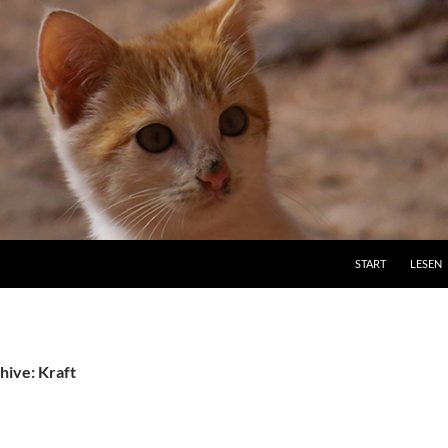
ZUM INHALT SPRI
START
LESEN
hive: Kraft