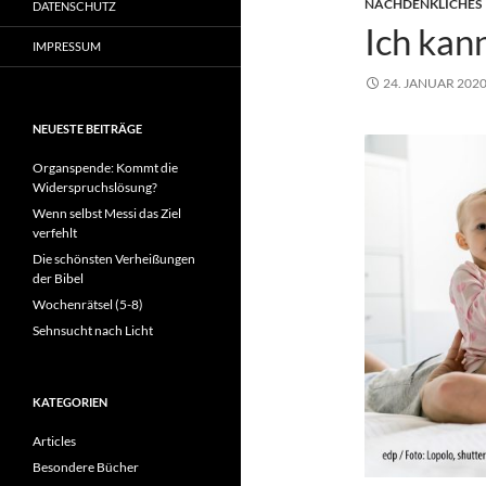
NACHDENKLICHES
DATENSCHUTZ
Ich kan
IMPRESSUM
24. JANUAR 202
NEUESTE BEITRÄGE
Organspende: Kommt die
Widerspruchslösung?
Wenn selbst Messi das Ziel
verfehlt
Die schönsten Verheißungen
der Bibel
Wochenrätsel (5-8)
Sehnsucht nach Licht
KATEGORIEN
Articles
Besondere Bücher