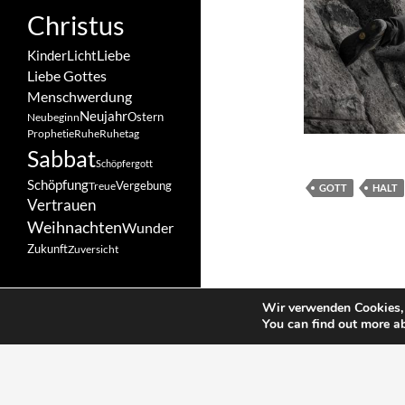
Christus
Liebe
Kinder
Licht
Liebe Gottes
Menschwerdung
Neujahr
Ostern
Neubeginn
Prophetie
Ruhe
Ruhetag
Sabbat
Schöpfergott
Schöpfung
Vergebung
Treue
GOTT
HALT
Vertrauen
Weihnachten
Wunder
Zukunft
Zuversicht
Wir verwenden Cookies, 
You can find out more a