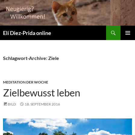
Suchen
Elí Diez-Prida online
ZUM
PRIMÄR
INHALT
MENÜ
SPRINGEN
Schlagwort-Archive: Ziele
MEDITATION DER WOCHE
Zielbewusst leben
BILD
18. SEPTEMBER 2016