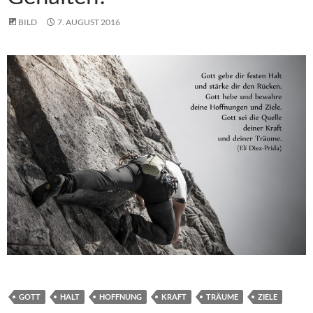
BILD
7. AUGUST 2016
GOTT
HALT
HOFFNUNG
KRAFT
TRÄUME
ZIELE