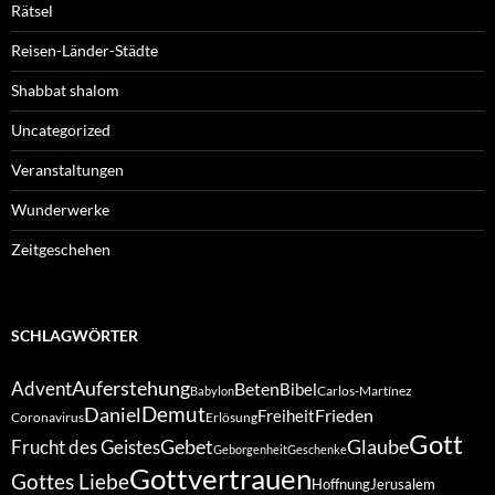
Rätsel
Reisen-Länder-Städte
Shabbat shalom
Uncategorized
Veranstaltungen
Wunderwerke
Zeitgeschehen
SCHLAGWÖRTER
Auferstehung
Advent
Beten
Bibel
Carlos-Martínez
Babylon
Demut
Daniel
Frieden
Freiheit
Coronavirus
Erlösung
Gott
Gebet
Glaube
Frucht des Geistes
Geborgenheit
Geschenke
Gottvertrauen
Gottes Liebe
Hoffnung
Jerusalem