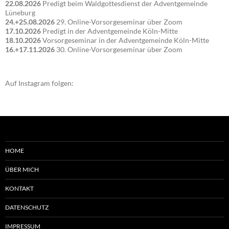
22.08.2026
Predigt beim Waldgottesdienst der Adventgemeinde
Lüneburg
24.+25.08.2026
29. Online-Vorsorgeseminar über Zoom
17.10.2026
Predigt in der Adventgemeinde Köln-Mitte
18.10.2026
Vorsorgeseminar in der Adventgemeinde Köln-Mitte
16.+17.11.2026
30. Online-Vorsorgeseminar über Zoom
Auf Instagram folgen:
HOME
ÜBER MICH
KONTAKT
DATENSCHUTZ
IMPRESSUM