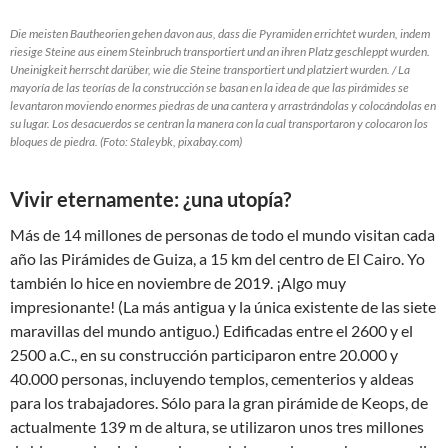
Die meisten Bautheorien gehen davon aus, dass die Pyramiden errichtet wurden, indem
riesige Steine aus einem Steinbruch transportiert und an ihren Platz geschleppt wurden.
Uneinigkeit herrscht darüber, wie die Steine transportiert und platziert wurden. / La
mayoría de las teorías de la construcción se basan en la idea de que las pirámides se
levantaron moviendo enormes piedras de una cantera y arrastrándolas y colocándolas en
su lugar. Los desacuerdos se centran la manera con la cual transportaron y colocaron los
bloques de piedra. (Foto: Staleybk, pixabay.com)
Vivir eternamente: ¿una utopía?
Más de 14 millones de personas de todo el mundo visitan cada
año las Pirámides de Guiza, a 15 km del centro de El Cairo. Yo
también lo hice en noviembre de 2019. ¡Algo muy
impresionante! (La más antigua y la única existente de las siete
maravillas del mundo antiguo.) Edificadas entre el 2600 y el
2500 a.C., en su construcción participaron entre 20.000 y
40.000 personas, incluyendo templos, cementerios y aldeas
para los trabajadores. Sólo para la gran pirámide de Keops, de
actualmente 139 m de altura, se utilizaron unos tres millones