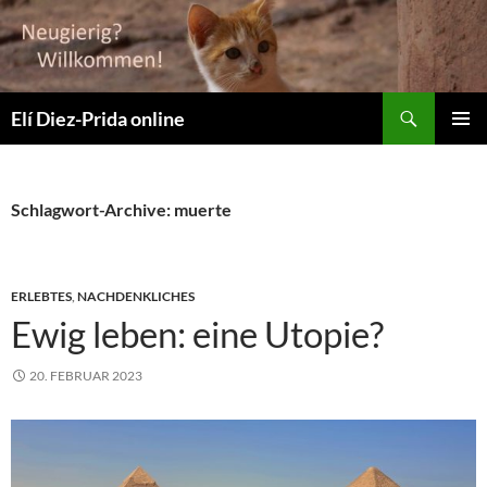
Suchen
Elí Diez-Prida online
ZUM
PRIMÄR
INHALT
MENÜ
SPRINGEN
Schlagwort-Archive: muerte
ERLEBTES
,
NACHDENKLICHES
Ewig leben: eine Utopie?
20. FEBRUAR 2023