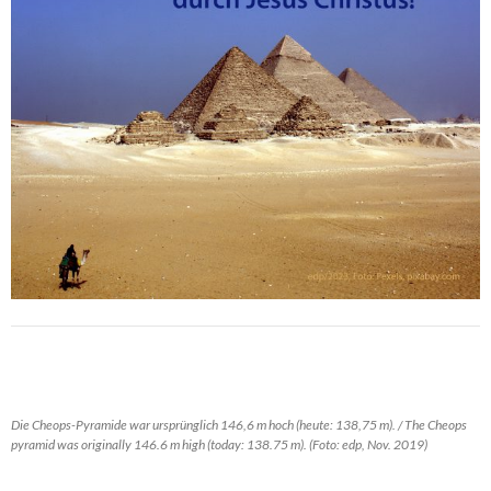
Die Cheops-Pyramide war ursprünglich 146,6 m hoch (heute: 138,75 m). / The Cheops
pyramid was originally 146.6 m high (today: 138.75 m). (Foto: edp, Nov. 2019)