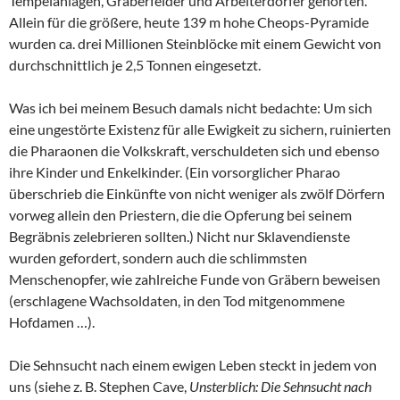
Tempelanlagen, Gräberfelder und Arbeiterdörfer gehörten.
Allein für die größere, heute 139 m hohe Cheops-Pyramide
wurden ca. drei Millionen Steinblöcke mit einem Gewicht von
durchschnittlich je 2,5 Tonnen eingesetzt.
Was ich bei meinem Besuch damals nicht bedachte: Um sich
eine ungestörte Existenz für alle Ewigkeit zu sichern, ruinierten
die Pharaonen die Volkskraft, verschuldeten sich und ebenso
ihre Kinder und Enkelkinder. (Ein vorsorglicher Pharao
überschrieb die Einkünfte von nicht weniger als zwölf Dörfern
vorweg allein den Priestern, die die Opferung bei seinem
Begräbnis zelebrieren sollten.) Nicht nur Sklavendienste
wurden gefordert, sondern auch die schlimmsten
Menschenopfer, wie zahlreiche Funde von Gräbern beweisen
(erschlagene Wachsoldaten, in den Tod mitgenommene
Hofdamen …).
Die Sehnsucht nach einem ewigen Leben steckt in jedem von
uns (siehe z. B. Stephen Cave,
Unsterblich: Die Sehnsucht nach