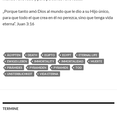
„Porque tanto amó Dios al mundo que le dio a su Hijo único,
para que todo el que crea en él no perezca, sino que tenga vida
eterna“. Juan 3:16
ÄGYPTEN
DEATH
EGIPTO
EGYPT
ETERNAL LIFE
EWIGES LEBEN
IMMORTALITY
INMORTALIDAD
MUERTE
PIRÁMIDES
PYRAMIDEN
PYRAMIDS
TOD
UNSTERBLICHKEIT
VIDA ETERNA
TERMINE