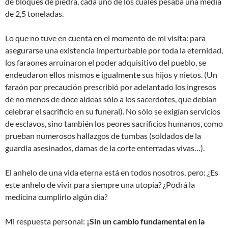
de bloques de piedra, cada uno de los cuales pesaba una media
de 2,5 toneladas.
Lo que no tuve en cuenta en el momento de mi visita: para
asegurarse una existencia imperturbable por toda la eternidad,
los faraones arruinaron el poder adquisitivo del pueblo, se
endeudaron ellos mismos e igualmente sus hijos y nietos. (Un
faraón por precaución prescribió por adelantado los ingresos
de no menos de doce aldeas sólo a los sacerdotes, que debían
celebrar el sacrificio en su funeral). No sólo se exigían servicios
de esclavos, sino también los peores sacrificios humanos, como
prueban numerosos hallazgos de tumbas (soldados de la
guardia asesinados, damas de la corte enterradas vivas…).
El anhelo de una vida eterna está en todos nosotros, pero: ¿Es
este anhelo de vivir para siempre una utopía? ¿Podrá la
medicina cumplirlo algún día?
Mi respuesta personal:
¡Sin un cambio fundamental en la